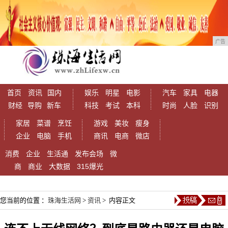
广告
首页
资讯
国内
娱乐
明星
电影
汽车
家具
电器
财经
导购
新车
科技
考试
本科
时尚
人脸
识别
家居
菜谱
烹饪
游戏
美妆
瘦身
企业
电脑
手机
商讯
电商
微店
消费
企业
生活通
发布会场
微
商
商业
大数据
315爆光
您当前的位置 ：
珠海生活网
>
资讯
> 内容正文