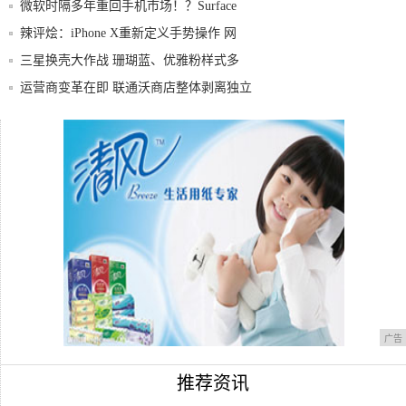
微软时隔多年重回手机市场！？Surface
辣评烩：iPhone X重新定义手势操作 网
三星换壳大作战 珊瑚蓝、优雅粉样式多
运营商变革在即 联通沃商店整体剥离独立
运作
不用卖肾了！全面屏手机快速进入千元时代
免费的汽车你开过吗？用手机控制你知道怎
么操作
广告
推荐资讯