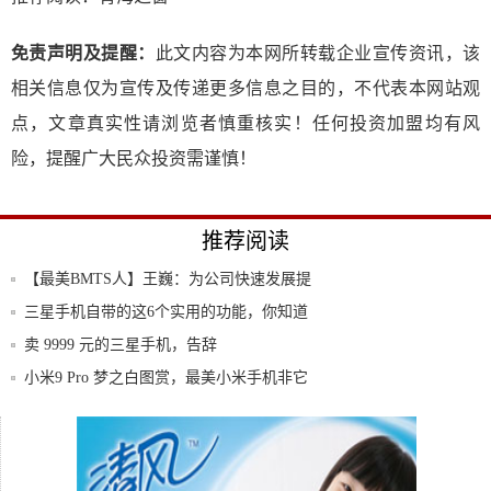
免责声明及提醒：
此文内容为本网所转载企业宣传资讯，该
相关信息仅为宣传及传递更多信息之目的，不代表本网站观
点，文章真实性请浏览者慎重核实！任何投资加盟均有风
险，提醒广大民众投资需谨慎！
推荐阅读
【最美BMTS人】王巍：为公司快速发展提
供了
三星手机自带的这6个实用的功能，你知道
吗？打
卖 9999 元的三星手机，告辞
小米9 Pro 梦之白图赏，最美小米手机非它
360手机卫士报告显示安卓顽固木马程序激
增月
2020年的小米手机10系列即将发布！你期待