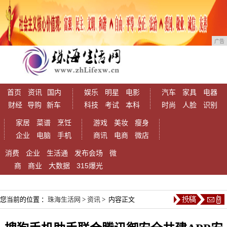
广告
首页
资讯
国内
娱乐
明星
电影
汽车
家具
电器
财经
导购
新车
科技
考试
本科
时尚
人脸
识别
家居
菜谱
烹饪
游戏
美妆
瘦身
企业
电脑
手机
商讯
电商
微店
消费
企业
生活通
发布会场
微
商
商业
大数据
315爆光
您当前的位置 ：
珠海生活网
>
资讯
> 内容正文