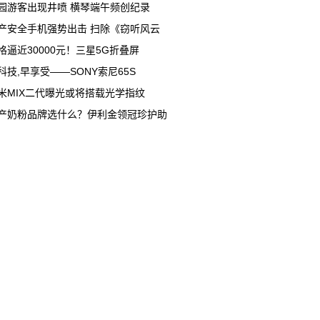
园游客出现井喷 横琴端午频创纪录
产安全手机强势出击 扫除《窃听风云
格逼近30000元！三星5G折叠屏
科技,早享受——SONY索尼65S
米MIX二代曝光或将搭载光学指纹
产奶粉品牌选什么？伊利金领冠珍护助