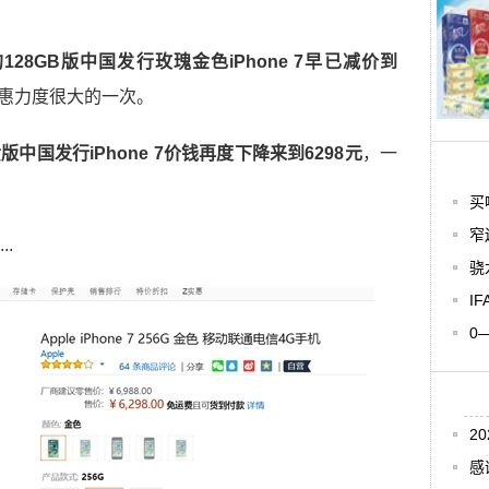
的128GB版中国发行玫瑰金色iPhone 7早已减价到
惠力度很大的一次。
黄版中国发行iPhone 7价钱再度下降来到6298元
，一
买
窄
.
骁
IF
0
2
感