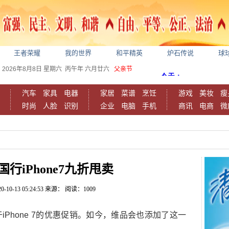
王者荣耀
我的世界
和平精英
炉石传说
球
2026年8月8日
星期六
丙午年 六月廿六
父亲节
汽车
家具
电器
家居
菜谱
烹饪
游戏
美妆
瘦
时尚
人脸
识别
企业
电脑
手机
商讯
电商
微
行iPhone7九折甩卖
0-10-13 05:24:53
来源：
阅读：1009
Phone 7的优惠促销。如今，维品会也添加了这一