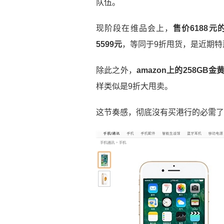
队伍。
现阶段在维品会上，
售价6188元
5599元
，等同于9折甩货，是近期特
除此之外，
amazon上的258GB金
样类似是9折大甩卖。
这节奏感，彻底沒有买港行的必需了..