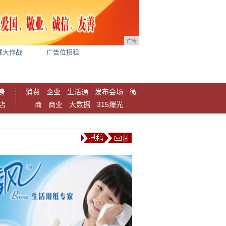
广告
球大作战
广告位招租
身
消费
企业
生活通
发布会场
微
店
商
商业
大数据
315爆光