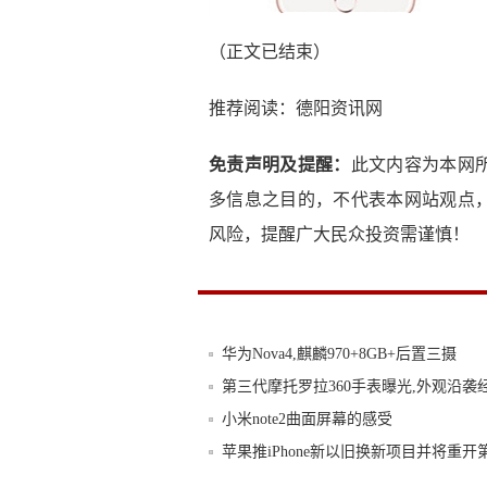
（正文已结束）
推荐阅读：
德阳资讯网
免责声明及提醒：
此文内容为本网
多信息之目的，不代表本网站观点
风险，提醒广大民众投资需谨慎！
华为Nova4,麒麟970+8GB+后置三摄
第三代摩托罗拉360手表曝光,外观沿袭经
小米note2曲面屏幕的感受
苹果推iPhone新以旧换新项目并将重开
三星旗舰的继承者GalaxyC9即将登场