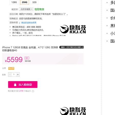
多
国
价
黑
小
国