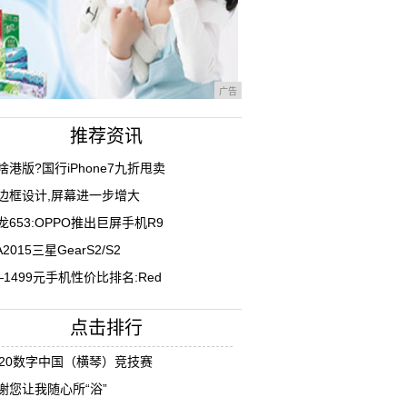
广告
推荐资讯
啥港版?国行iPhone7九折甩卖
边框设计,屏幕进一步增大
龙653:OPPO推出巨屏手机R9
A2015三星GearS2/S2
—1499元手机性价比排名:Red
点击排行
020数字中国（横琴）竞技赛
谢您让我随心所“浴”