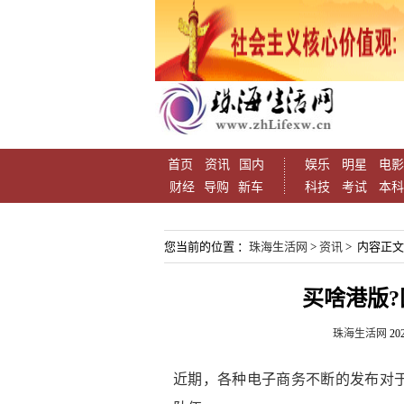
首页
资讯
国内
娱乐
明星
电影
财经
导购
新车
科技
考试
本科
您当前的位置 ：
珠海生活网
>
资讯
> 内容正文
买啥港版?国
珠海生活网
202
近期，各种电子商务不断的发布对于i