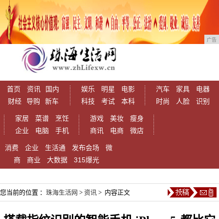
广告
首页
资讯
国内
娱乐
明星
电影
汽车
家具
电器
财经
导购
新车
科技
考试
本科
时尚
人脸
识别
家居
菜谱
烹饪
游戏
美妆
瘦身
企业
电脑
手机
商讯
电商
微店
消费
企业
生活通
发布会场
微
商
商业
大数据
315爆光
您当前的位置 ：
珠海生活网
>
资讯
> 内容正文