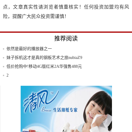
点，文章真实性请浏览者慎重核实！任何投资加盟均有风
险，提醒广大民众投资需谨慎！
推荐阅读
依然是最好的播放器之一
妹子拆机这才是真的钢板艺术之旅nubiaZ9
低价抢购中!移动4G版红米2A华强售488元
2
HTC还在坚持Butterflymini原型
荣耀畅玩5玩转跨界营销“全”由5定义引爆校
园