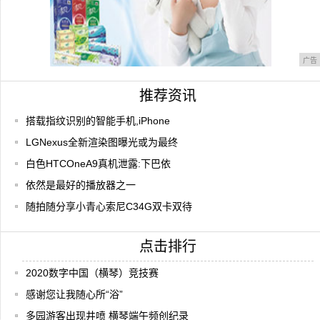
广告
推荐资讯
搭载指纹识别的智能手机,iPhone
LGNexus全新渲染图曝光或为最终
白色HTCOneA9真机泄露:下巴依
依然是最好的播放器之一
随拍随分享小青心索尼C34G双卡双待
点击排行
2020数字中国（横琴）竞技赛
感谢您让我随心所“浴”
多园游客出现井喷 横琴端午频创纪录