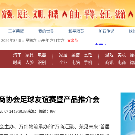
王者荣耀
我的世界
和平精英
炉石传说
球
2026年8月8日
星期六
丙午年 六月廿六
父亲节
汽车
家具
电器
家居
菜谱
烹饪
游戏
美妆
瘦
时尚
人脸
识别
企业
电脑
手机
商讯
电商
微
商协会足球友谊赛暨产品推介会
20-07-24 19:30:38
来源：
阅读：997
协会主办、万纬物流承办的“万商汇聚、荣见未来”首届