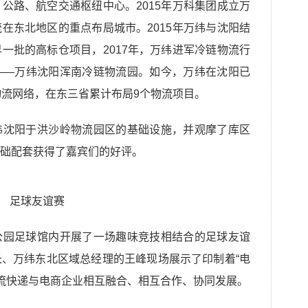
、公路、航空交通枢纽中心。
2015年万科集团成立万
在东北地区的重点布局城市。2015年万纬与沈阳结
一批的高标仓项目，2017年，万纬进军冷链物流行
——万纬沈阳浑南冷链物流园。如今，万纬在沈阳已
物流网络，在东三省累计布局9个物流项目。
纬沈阳于洪沙岭物流园区的基础设施，并观摩了库区
础配套获得了嘉宾们的好评。
足球友谊赛
公园足球馆内开展了一场趣味竞技相结合的足球友谊
长、万纬东北区域总经理的王峰现场
展示了印制着
“电
意物流快递与电商企业相互融合、相互合作、协同发展。