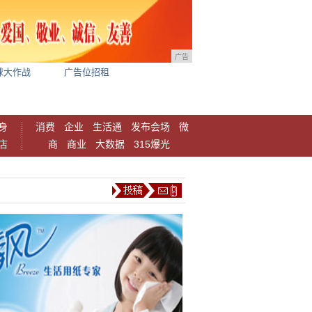
广告
球大作战
广告位招租
身
消费
企业
生活通
发布会场
微
店
商
商业
大数据
315爆光