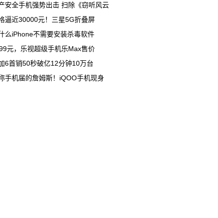
产安全手机强势出击 扫除《窃听风云
格逼近30000元！三星5G折叠屏
什么iPhone不需要安装杀毒软件
599元，乐视超级手机乐Max售价
加6首销50秒破亿12分钟10万台
称手机届的詹姆斯！iQOO手机现身