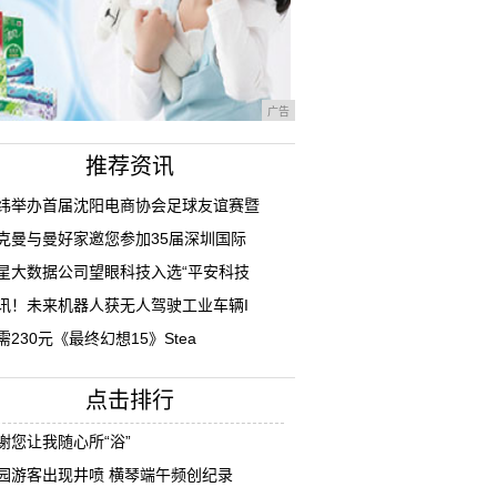
广告
推荐资讯
纬举办首届沈阳电商协会足球友谊赛暨
克曼与曼好家邀您参加35届深圳国际
星大数据公司望眼科技入选“平安科技
讯！未来机器人获无人驾驶工业车辆I
需230元《最终幻想15》Stea
点击排行
谢您让我随心所“浴”
园游客出现井喷 横琴端午频创纪录