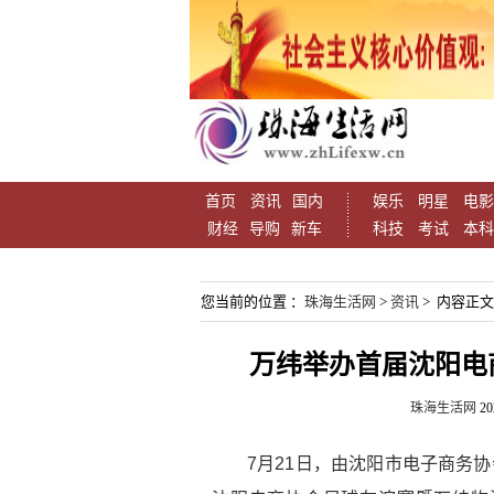
首页
资讯
国内
娱乐
明星
电影
财经
导购
新车
科技
考试
本科
您当前的位置 ：
珠海生活网
>
资讯
> 内容正文
万纬举办首届沈阳电
珠海生活网
20
7月21日，由沈阳市电子商务