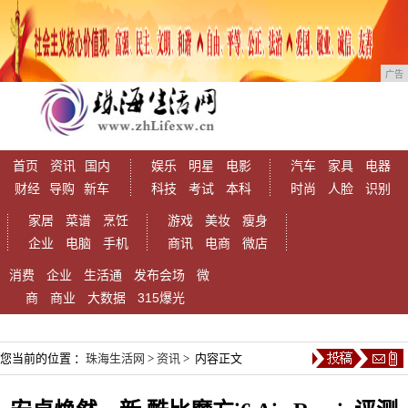
广告
首页
资讯
国内
娱乐
明星
电影
汽车
家具
电器
财经
导购
新车
科技
考试
本科
时尚
人脸
识别
家居
菜谱
烹饪
游戏
美妆
瘦身
企业
电脑
手机
商讯
电商
微店
消费
企业
生活通
发布会场
微
商
商业
大数据
315爆光
您当前的位置 ：
珠海生活网
>
资讯
> 内容正文