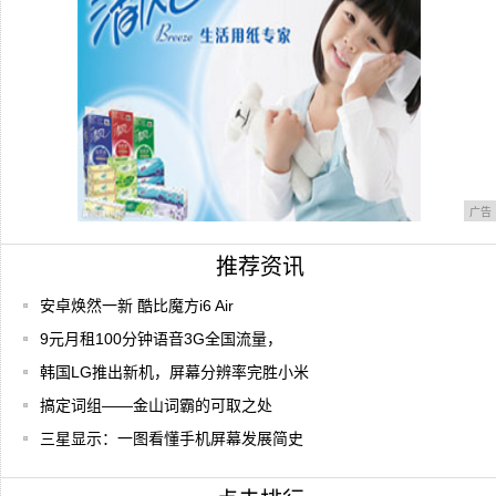
间来帮
广告
推荐资讯
安卓焕然一新 酷比魔方i6 Air
9元月租100分钟语音3G全国流量，
韩国LG推出新机，屏幕分辨率完胜小米
搞定词组——金山词霸的可取之处
三星显示：一图看懂手机屏幕发展简史