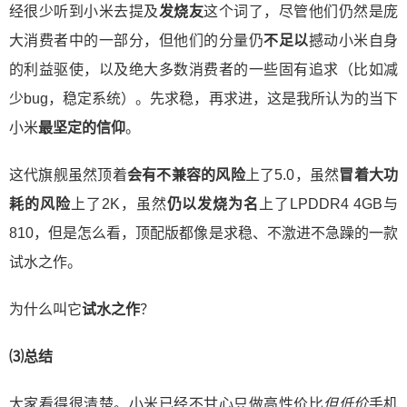
经很少听到小米去提及
发烧友
这个词了，尽管他们仍然是庞
大消费者中的一部分，但他们的分量仍
不足以
撼动小米自身
的利益驱使，以及绝大多数消费者的一些固有追求（比如减
少bug，稳定系统）。先求稳，再求进，这是我所认为的当下
小米
最坚定的信仰
。
这代旗舰虽然顶着
会有不兼容的风险
上了5.0，虽然
冒着大功
耗的风险
上了2K，虽然
仍以发烧为名
上了LPDDR4 4GB与
810，但是怎么看，顶配版都像是求稳、不激进不急躁的一款
试水之作。
为什么叫它
试水之作
？
⑶总结
大家看得很清楚。小米已经不甘心只做高性价比
但低价
手机