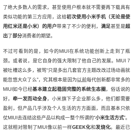
了绝大多数人的需求，甚至使用户根本就不需要再下载具有
类似功能的第三方应用，这给
初次使用小米手机（无论是使
用红米还是小米）的用户
带来了不少的便利，
满足
甚至是
超
出
了
部分
消费者的期望。
不过可看到的是，如今的MIUI在系统功能创新上走到了瓶
颈。或者说，是它自身的强大限制了他自己的发展。MIUI 7
被吐槽这么多，被骂“只是多出几套官方主题改改过场动画就
能忽悠大众了么”，究其根本是因为
以前
每代创新都非常多的
MIUI如今已经
基本建立起稳固完整的系统生态圈
，俗话说的
好，
牵一发而动全身
，小米旗下子企业那么多，他们都需要
盈利，但产品几乎涉及个人生活的方方面面，而且基本只依
仗MIUI去连结这些产品以构成一整个所谓的“
小米生活方式
”。
这就相对限制了MIUI像以前一样
GEEK化
和
发烧化
。最近已