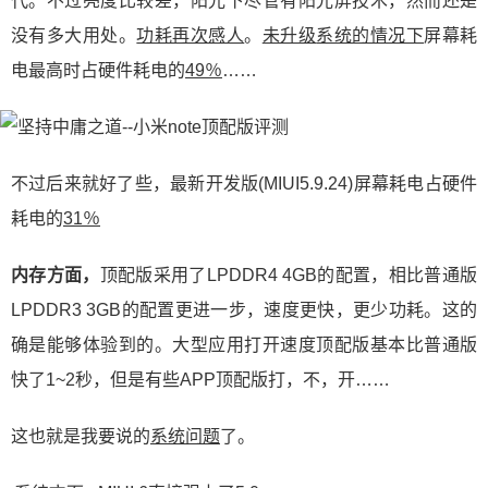
代。不过亮度比较差，阳光下尽管有阳光屏技术，然而还是
没有多大用处。
功耗再次感人
。
未升级
系统的情况下
屏幕耗
电最高时占硬件耗电的
49％
……
不过后来就好了些，最新开发版(MIUI5.9.24)屏幕耗电占硬件
耗电的
31％
内存方面，
顶配版采用了LPDDR4 4GB的配置，相比普通版
LPDDR3 3GB的配置更进一步，速度更快，更少功耗。这的
确是能够体验到的。大型应用打开速度顶配版基本比普通版
快了1~2秒，但是有些APP顶配版打，不，开……
这也就是我要说的
系统问题
了。