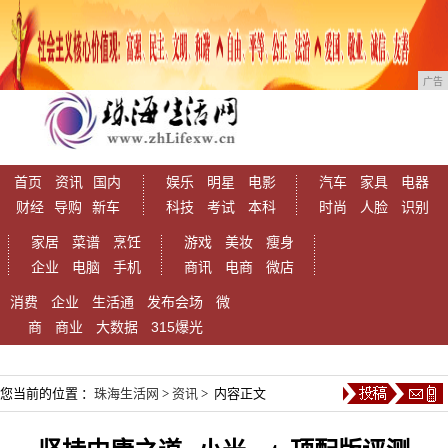
广告
首页
资讯
国内
娱乐
明星
电影
汽车
家具
电器
财经
导购
新车
科技
考试
本科
时尚
人脸
识别
家居
菜谱
烹饪
游戏
美妆
瘦身
企业
电脑
手机
商讯
电商
微店
消费
企业
生活通
发布会场
微
商
商业
大数据
315爆光
您当前的位置 ：
珠海生活网
>
资讯
> 内容正文