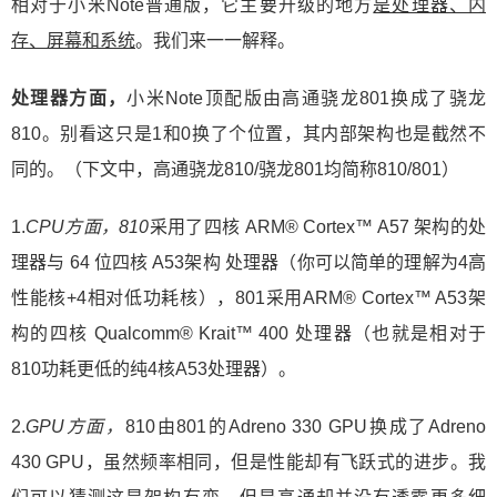
相对于小米Note普通版，它主要升级的地方
是处理器、内
存、屏幕和系统
。我们来一一解释。
处理器方面，
小米Note顶配版由高通骁龙801换成了骁龙
810。别看这只是1和0换了个位置，其内部架构也是截然不
同的。（下文中，高通骁龙810/骁龙801均简称810/801）
1.
CPU方面，810
采用了四核 ARM® Cortex™ A57 架构的处
理器与 64 位四核 A53架构 处理器（你可以简单的理解为4高
性能核+4相对低功耗核），801采用ARM® Cortex™ A53架
构的四核 Qualcomm® Krait™ 400 处理器（也就是相对于
810功耗更低的纯4核A53处理器）。
2.
GPU方面，
810由801的Adreno 330 GPU换成了Adreno
430 GPU，虽然频率相同，但是性能却有飞跃式的进步。我