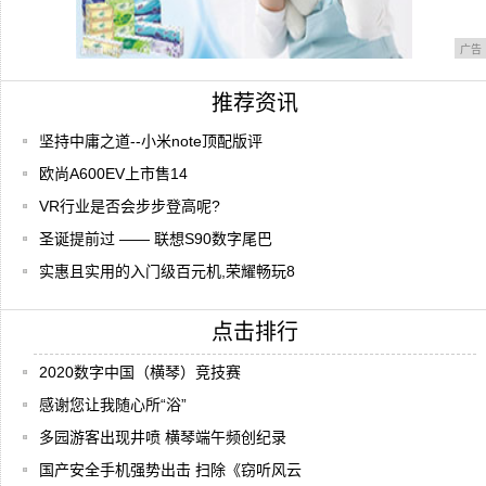
广告
推荐资讯
坚持中庸之道--小米note顶配版评
欧尚A600EV上市售14
VR行业是否会步步登高呢?
圣诞提前过 —— 联想S90数字尾巴
实惠且实用的入门级百元机,荣耀畅玩8
点击排行
2020数字中国（横琴）竞技赛
感谢您让我随心所“浴”
多园游客出现井喷 横琴端午频创纪录
国产安全手机强势出击 扫除《窃听风云