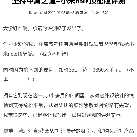
坚持中庸之道--小米note顶配版评测
珠海生活网
2020-09-05 06:45:39
来源：
阅读：578
大学好忙啊。承诺的评测终于发出了。
作为米粉的我，在离高考还有两星期时就逼着爸爸帮我抢小
米note顶配版。（我真不理智）
同时因为抢不到的原因，加价351，花了3350入手了。（不
孝！！！！！）
拥有它到现在这一共3个多月的时间里，从对它外观设计的惊
艳到变得稀松平常，从对MIUI的膜拜崇敬到对它略有失望，
我觉得这些，已足够让我写出一篇相对客观的评测文章。
重申一点。
注意:我会从“
对消费者的吸引力
”和“
购买后对产品