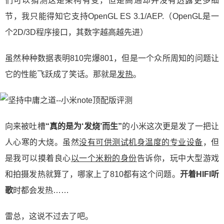
们可以猜测这是架构有变，但是高通却并没有透露更多细
节，我只能得知它支持OpenGL ES 3.1/AEP.（OpenGL是一
个2D/3D程序接口，其数字越高越先进）
虽然种种数据表明810完爆801，但是一个众所周知的问题让
它的性能飞跃成了笑话。那就是
发热
。
向来被吐槽
“真的是为‘发烧’而生”
的小米这次更是发了一把让
人心寒的大烧。虽然
没有可供测试机身温度的专业设备
，但
是我可以摸着良心
以一个米粉的身份
告诉你，玩中大型游戏
和拍摄发热就算了，哪家上了810都有这个问题。
开着HIFI听
歌
时都会发热……
雷总，这说不过去了吧。