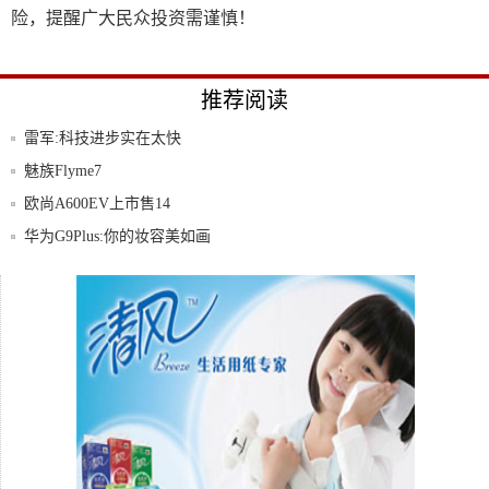
险，提醒广大民众投资需谨慎！
推荐阅读
雷军:科技进步实在太快
魅族Flyme7
欧尚A600EV上市售14
华为G9Plus:你的妆容美如画
三星正式发布GalaxyS4miniPlus
表里不凡？华为这款手机怎么样？——华为
G9