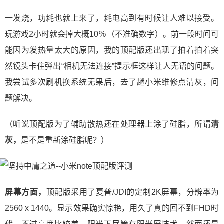
一发烧，功耗也就上来了，耗电高到有时候让人难以接受。
玩游戏2小时就会掉大概10％（不准确数字）。前一段时间可
能因为发热量太大的原因，我的顶配版还出现了拍着拍着突
然镜头卡住弹出“相机无法连接”提示框这样让人无语的问题。
我尝试多次刷机换系统无果后，去了趟小米维修点清灰，问
题解决。
（听说顶配版为了辅助散热还在处理器上涂了硅脂，所谓
清
灰，
是不是重新涂硅脂呢？）
屏幕方面，
顶配版采用了夏普/JDI的定制2K屏幕，分辨率为
2560 x 1440。显示效果确实惊艳，用久了真的回不到FHD时