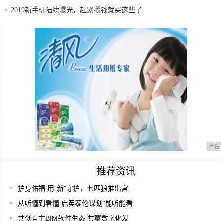
2019新手机陆续曝光，赶紧攒钱就买这些了
最前线华为2020年出货量或将大滑坡，将遭
遇
手机充电发热很烫是怎么回事 手机充电记
住三不
广告
推荐资讯
护身佑福 用“新”守护，七匹狼推出宫
从听懂到看懂 启英泰伦谋划“能听能看
共创自主BIM软件生态 共赢数字化发