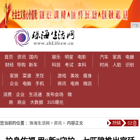
广告
首页
资讯
国内
娱乐
明星
电影
汽车
家具
电器
财经
导购
新车
科技
考试
本科
时尚
人脸
识别
家居
菜谱
烹饪
游戏
美妆
瘦身
企业
电脑
手机
商讯
电商
微店
消费
企业
生活通
发布会场
微
商
商业
大数据
315爆光
您当前的位置 ：
珠海生活网
>
资讯
> 内容正文