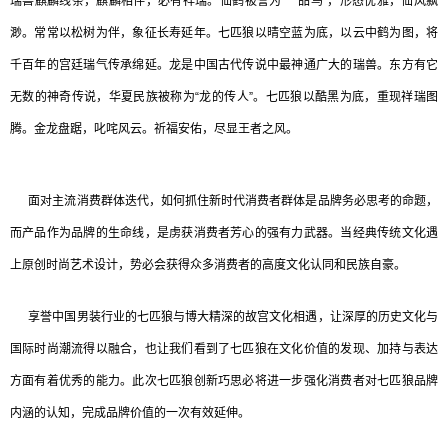
瑞兽麒麟线条，麒麟相伴，必有祥瑞。仙鹤被誉为“一品鸟”，形态优雅，仙风飘
渺。常常以松树为伴，象征长寿延年。七匹狼以晴空蓝为底，以云中鹤为图，将
千百年的宫廷瑞气传承绵延。龙是中国古代传说中最神通广大的瑞兽。东方有它
无数的神奇传说，华夏民族被称为“龙的传人”。七匹狼以酷黑为底，重现祥瑞图
腾。金龙盘踞，叱咤风云。祈福安佑，尽显王者之风。
面对主流消费群体迭代，如何抓住新时代消费者群体是品牌务必思考的命题，
而产品作为品牌的生命线，是虏获消费者芳心的强有力武器。当经典传统文化遇
上原创时尚艺术设计，势必会获得众多消费者的高度文化认同和民族自豪。
享誉中国男装行业的七匹狼与博大精深的故宫文化相遇，让深厚的历史文化与
国际时尚潮流得以融合，也让我们看到了七匹狼在文化价值的发现、加持与表达
方面有着优秀的能力。此次七匹狼创新巧思必将进一步强化消费者对七匹狼品牌
内涵的认知，完成品牌价值的一次有效延伸。