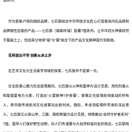
恤系列。
作为家喻户晓的国民品牌，七匹狼结合中华传统文化匠心打造更具内在品质和
品牌狼性态度的产品——七匹狼［福兽祥瑞］胶囊T恤系列，让中华四大神兽跃然
于服装之上，恰如其分地将“福”与“服”结合下的产品文化精神提升到极致。
花样层出不穷 创新从未止步
在艺术文化与生活美学领域的探索，七匹狼并不是第一次。
在全民凝心聚力抗击疫情期间，七匹狼以火神和雷神为设计灵感，用烈烈雄火
和煌煌雷电为元素，打造出“火雷狼神T护身服”，致敬正在疫情前线奋战的所有
人，将中国传统民间文化故事玩出新时尚。随后，考虑到疫情所带来的深远意
义，七匹狼又以穿山甲、江豚、狼和熊猫为设计灵感，倾情推出“自然守护者系列”
T恤，倡导人们保护野生动物，向人们传递要与大自然和谐共处的观念。七匹狼用