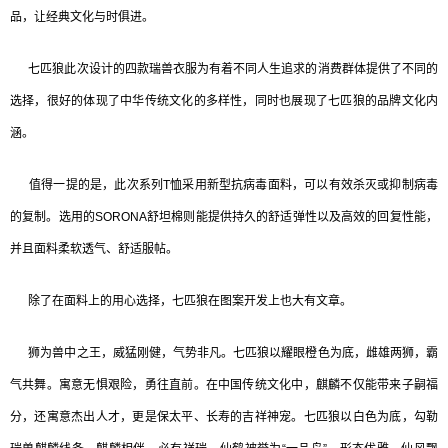
品，让经典文化与时俱进。
七匹狼此次设计的四款瑞兽衣服为有着不同人生追求的消费群体提供了不同的
选择，很好的体现了中华传统文化的多样性，同时也展现了七匹狼的品牌文化内
涵。
值得一提的是，此次系列T恤采用新型抗病毒面料，可以有效杀灭或抑制病毒
的复制。选用的SORONA舒坦棉则能提供持久的舒适弹性以及高效的回复性能，
并且面料柔软透气、舒适服帖。
除了在面料上的用心选择，七匹狼在图案开发上也大有文章。
狮为兽中之王，威猛刚健，气势非凡。七匹狼以耀眼橙色为底，雌雄两狮，霸
气共舞。寓意无惧艰险，勇往直前。在中国传统文化中，麒麟不仅能带来子嗣福
分，还寓意杰出人才，更是保太平、长寿的吉祥神宠。七匹狼以白色为底，勾勒