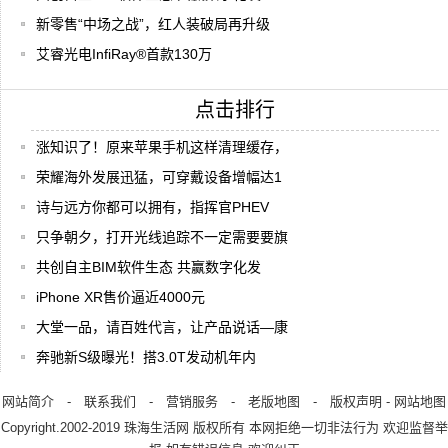
新零售“中场之战”，红人装破局再升级
艾睿光电InfiRay®首款130万
点击排行
涨知识了！原来苹果手机这样清理缓存，
荣耀海外发展迅猛，可穿戴设备增幅达1
诗与远方你都可以拥有，指挥官PHEV
只争朝夕，打开光线追踪不一定需要要旗
共创自主BIM软件生态 共赢数字化发
iPhone XR售价逼近4000元
大堂一品，请百姓代言，让产品说话—康
奔驰新S级曝光！搭3.0T发动机年内
网站简介
-
联系我们
-
营销服务
-
老版地图
-
版权声明
-
网站地图
Copyright.2002-2019
珠海生活网
版权所有 本网拒绝一切非法行为 欢迎监督举