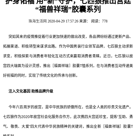
护身佑福 用“新”守护，七匹狼推出宫廷
“福兽祥瑞”胶囊系列
珠海生活网
2020-04-29 17:57:26
来源：
阅读：778
突如其来的疫情推促着行业更加快速的做出改变，各品牌纷纷通过更新产品、
拓展渠道、积极转型来谋求出路。作为中国男装行业领军品牌，七匹狼主动求新
求变，积极探索与消费者年轻化互动方式来赢取消费者青睐。近日，七匹狼以故
宫四大瑞兽为设计灵感，推出［福兽祥瑞］胶囊T恤系列，在与消费者互动传递美
好祝福的同时，实现了传统文化的传承与创新。
注入文化基因 助推品牌升级
今年六百周岁的故宫，是中华民族的骄傲所在，也是全人类的珍贵文化遗产。
七匹狼作为2020年故宫社会化服务合作方，此次携四大宫廷珍宝，提炼“互助、勇
气、敬畏、大爱”四大代表中华民族精神的关键词，推出全新［福兽祥瑞］胶囊T