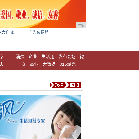
广告
球大作战
广告位招租
身
消费
企业
生活通
发布会场
微
店
商
商业
大数据
315爆光