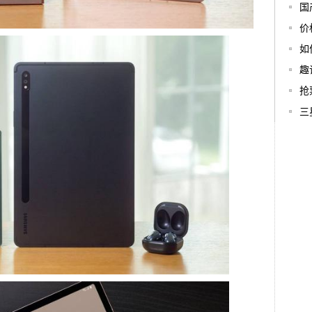
国
价
如
趣
抢
三