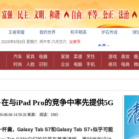
王者荣耀
我的世界
和平精英
炉石传说
球
2026年8月8日
星期六
丙午年 六月廿六
父亲节
汽车
家具
电器
家居
菜谱
烹饪
游戏
美妆
瘦
时尚
人脸
识别
企业
电脑
手机
商讯
电商
微
S7+在与iPad Pro的竞争中率先提供5G
0-08-06 14:59:26
来源：
阅读：1985
，Galaxy Tab S7和Galaxy Tab S7+似乎可能