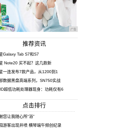
广告
推荐资讯
Galaxy Tab S7和S7
星 Note20 买不起？这几款新
星一连发布7款产品，从1200到1
部数据黑盘高端系列，SN750实战
MD超低功耗处理器现身：功耗仅有6
点击排行
谢您让我随心所“浴”
园游客出现井喷 横琴端午频创纪录