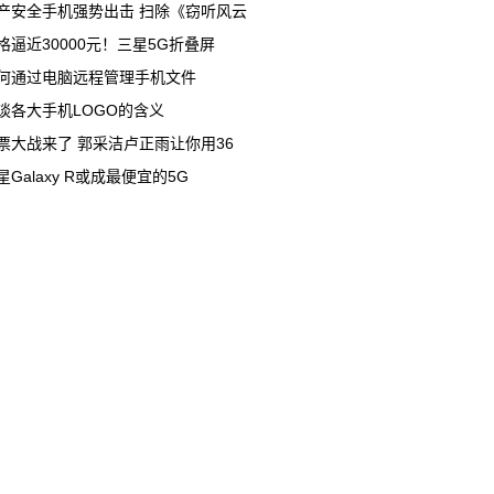
产安全手机强势出击 扫除《窃听风云
格逼近30000元！三星5G折叠屏
何通过电脑远程管理手机文件
谈各大手机LOGO的含义
票大战来了 郭采洁卢正雨让你用36
星Galaxy R或成最便宜的5G