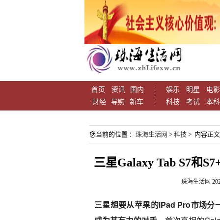
首页
资讯
国内
娱乐
明星
电影
财经
导购
新车
科技
考试
本科
您当前的位置 ：
珠海生活网
>
科技
> 内容正文
三星Galaxy Tab S7和
珠海生活网
202
三星想要从苹果的iPad Pro市场分一杯羹