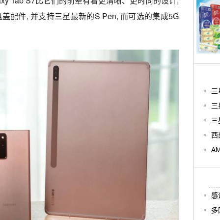
axy Tab S7比它们的前辈有着更清晰、更时尚的设计,
件, 并支持三星最新的S Pen, 而可选的集成5G
三星
三
三
西
A
感
多