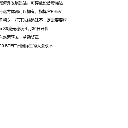
耀海外发展迅猛，可穿戴设备增幅达1
与远方你都可以拥有，指挥官PHEV
争朝夕，打开光线追踪不一定需要要旗
ivo S6流光秘境４月30日开售
东魁荣获五一劳动奖章
020 BTE广州国际生物大会永不