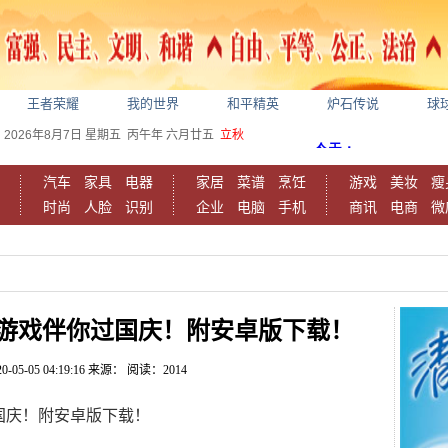
王者荣耀
我的世界
和平精英
炉石传说
球
2026年8月7日
星期五
丙午年 六月廿五
立秋
汽车
家具
电器
家居
菜谱
烹饪
游戏
美妆
瘦
时尚
人脸
识别
企业
电脑
手机
商讯
电商
微
游戏伴你过国庆！附安卓版下载！
0-05-05 04:19:16
来源：
阅读：2014