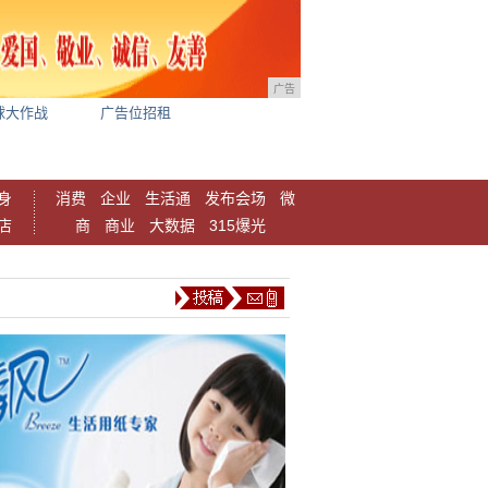
广告
球大作战
广告位招租
身
消费
企业
生活通
发布会场
微
店
商
商业
大数据
315爆光