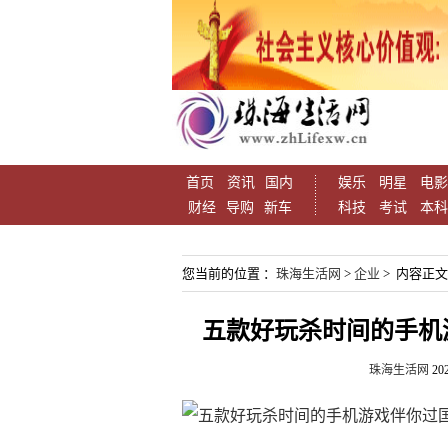
首页
资讯
国内
娱乐
明星
电影
财经
导购
新车
科技
考试
本科
您当前的位置 ：
珠海生活网
>
企业
> 内容正文
五款好玩杀时间的手机
珠海生活网
202