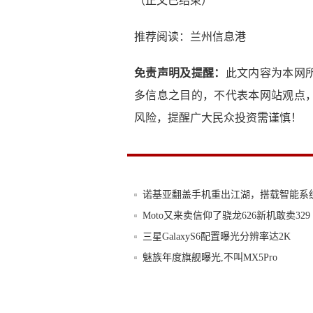
（正文已结束）
推荐阅读：
兰州信息港
免责声明及提醒：
此文内容为本网
多信息之目的，不代表本网站观点
风险，提醒广大民众投资需谨慎！
诺基亚翻盖手机重出江湖，搭载智能系
Moto又来卖信仰了骁龙626新机敢卖329
三星GalaxyS6配置曝光分辨率达2K
魅族年度旗舰曝光,不叫MX5Pro
摩托罗拉刀锋5G首批用户评价出炉:情怀
红米Note 7的18个月质保，是行业良心