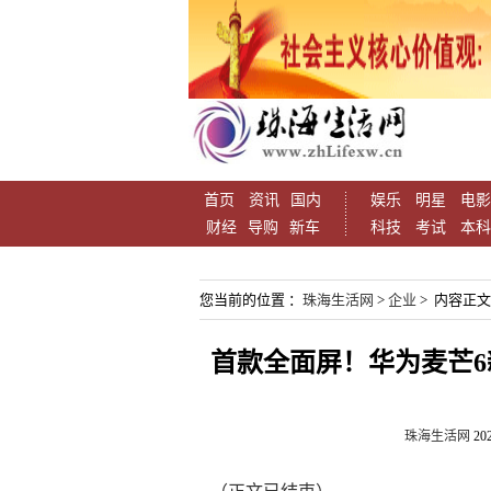
首页
资讯
国内
娱乐
明星
电影
财经
导购
新车
科技
考试
本科
您当前的位置 ：
珠海生活网
>
企业
> 内容正文
首款全面屏！华为麦芒6新
珠海生活网
202