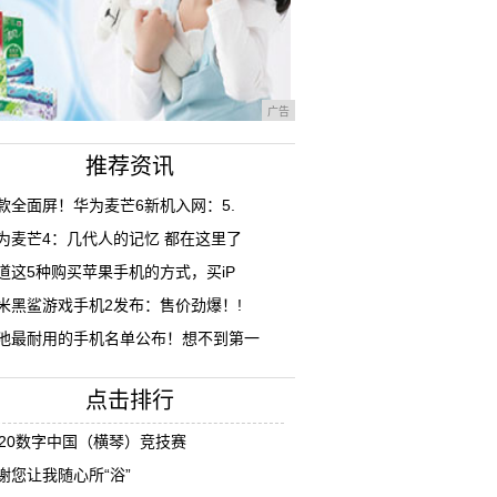
广告
推荐资讯
款全面屏！华为麦芒6新机入网：5.
为麦芒4：几代人的记忆 都在这里了
道这5种购买苹果手机的方式，买iP
米黑鲨游戏手机2发布：售价劲爆！!
池最耐用的手机名单公布！想不到第一
点击排行
020数字中国（横琴）竞技赛
谢您让我随心所“浴”