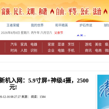
王者荣耀
我的世界
和平精英
炉石传说
球
2026年8月8日
星期六
丙午年 六月廿六
父亲节
汽车
家具
电器
家居
菜谱
烹饪
游戏
美妆
瘦
时尚
人脸
识别
企业
电脑
手机
商讯
电商
微
机入网：5.9寸屏+神级4摄，2500
元!
0-12-16 08:27:27
来源：
阅读：1584