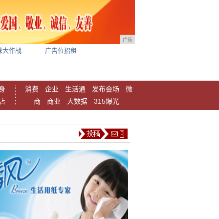
广告
球大作战
广告位招租
身
消费
企业
生活通
发布会场
微
店
商
商业
大数据
315爆光