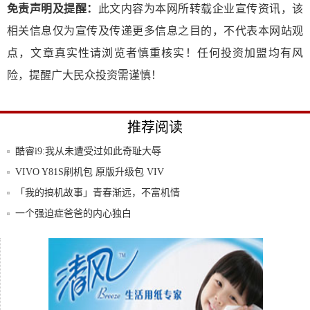
免责声明及提醒：
此文内容为本网所转载企业宣传资讯，该
相关信息仅为宣传及传递更多信息之目的，不代表本网站观
点，文章真实性请浏览者慎重核实！任何投资加盟均有风
险，提醒广大民众投资需谨慎！
推荐阅读
酷睿i9:我从未遭受过如此奇耻大辱
VIVO Y81S刷机包 原版升级包 VIV
「我的搞机故事」青春渐远，不富机情
一个强迫症爸爸的内心独白
iQOO Pro 5G入网工信部：骁龙855
三星A7100购买不到两周出现问题售后推卸
责