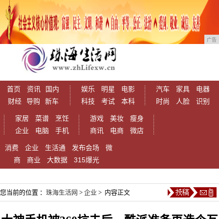
广告
首页
资讯
国内
娱乐
明星
电影
汽车
家具
电器
财经
导购
新车
科技
考试
本科
时尚
人脸
识别
家居
菜谱
烹饪
游戏
美妆
瘦身
企业
电脑
手机
商讯
电商
微店
消费
企业
生活通
发布会场
微
商
商业
大数据
315爆光
您当前的位置 ：
珠海生活网
>
企业
> 内容正文