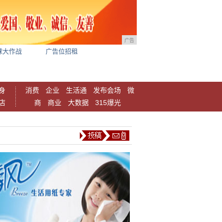
广告
球大作战
广告位招租
身
消费
企业
生活通
发布会场
微
店
商
商业
大数据
315爆光