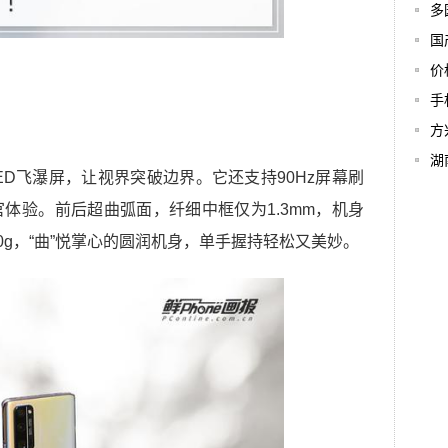
多
国
价
手
方
湖
的OLED飞瀑屏，让视界突破边界。它还支持90Hz屏幕刷
体验。前后超曲弧面，纤细中框仅为1.3mm，机身
90g，“曲”悦掌心的圆润机身，单手握持轻松又美妙。