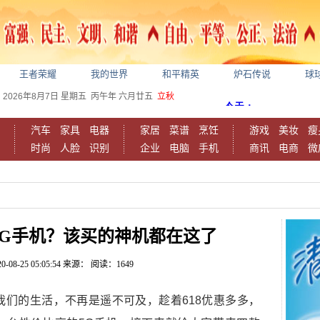
王者荣耀
我的世界
和平精英
炉石传说
球
2026年8月7日
星期五
丙午年 六月廿五
立秋
汽车
家具
电器
家居
菜谱
烹饪
游戏
美妆
瘦
时尚
人脸
识别
企业
电脑
手机
商讯
电商
微
5G手机？该买的神机都在这了
0-08-25 05:05:54
来源：
阅读：1649
经走进了我们的生活，不再是遥不可及，趁着618优惠多多，