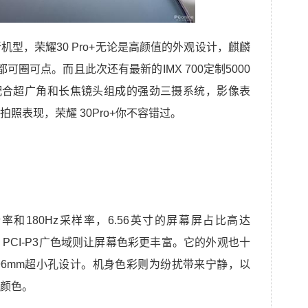
型，荣耀30 Pro+无论是高颜值的外观设计，麒麟
都可圈可点。而且此次还有最新的IMX 700定制5000
配合超广角和长焦镜头组成的强劲三摄系统，影像表
照表现，荣耀 30Pro+你不容错过。
Hz刷新率和180Hz采样率，6.56英寸的屏幕屏占比高达
it，PCI-P3广色域则让屏幕色彩更丰富。它的外观也十
.96mm超小孔设计。机身色彩则为纷扰带来宁静，以
颜色。