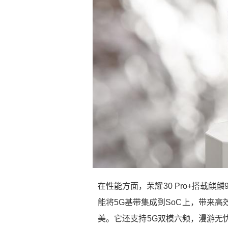
在性能方面，荣耀30 Pro+搭载麒麟9
能将5G基带集成到SoC上，带来高
美。它还支持5G双模六频，漫游无忧