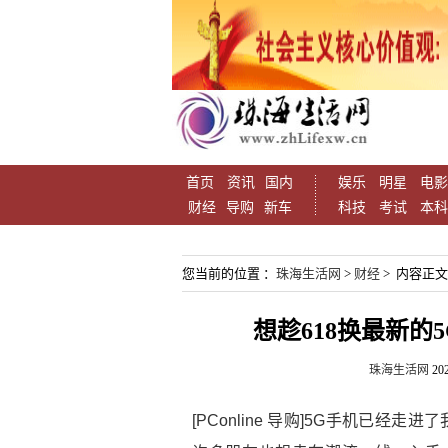
首页
资讯
国内
娱乐
明星
电影
财经
导购
新车
科技
考试
本科
您当前的位置 ：
珠海生活网
>
财经
> 内容正文
想趁618换最新的
珠海生活网
202
[PConline 导购]5G手机已