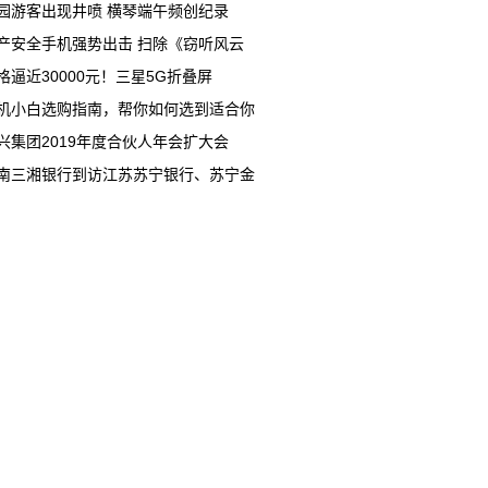
园游客出现井喷 横琴端午频创纪录
产安全手机强势出击 扫除《窃听风云
格逼近30000元！三星5G折叠屏
机小白选购指南，帮你如何选到适合你
兴集团2019年度合伙人年会扩大会
南三湘银行到访江苏苏宁银行、苏宁金