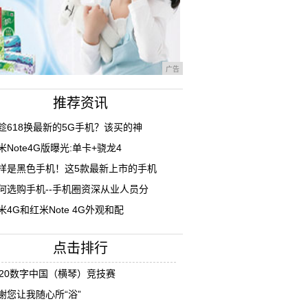
广告
推荐资讯
趁618换最新的5G手机？该买的神
米Note4G版曝光:单卡+骁龙4
样是黑色手机！这5款最新上市的手机
何选购手机--手机圈资深从业人员分
米4G和红米Note 4G外观和配
点击排行
020数字中国（横琴）竞技赛
谢您让我随心所“浴”