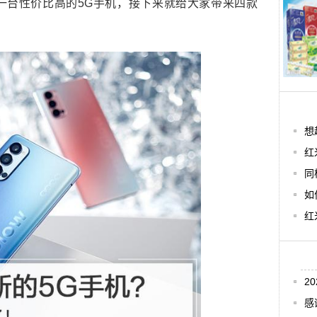
一台性价比高的5G手机，接下来就给大家带来四款
想
红
同
如
红
2
感