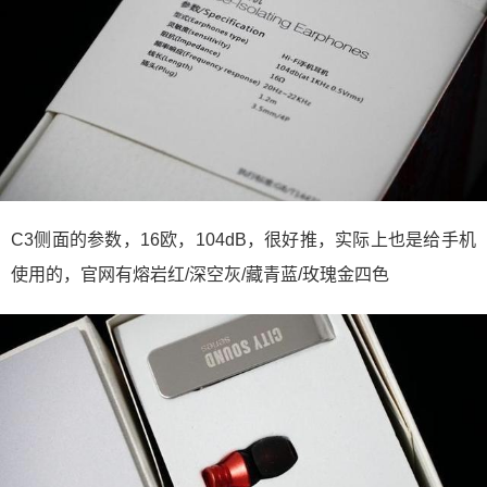
C3侧面的参数，16欧，104dB，很好推，实际上也是给手机
使用的，官网有熔岩红/深空灰/藏青蓝/玫瑰金四色