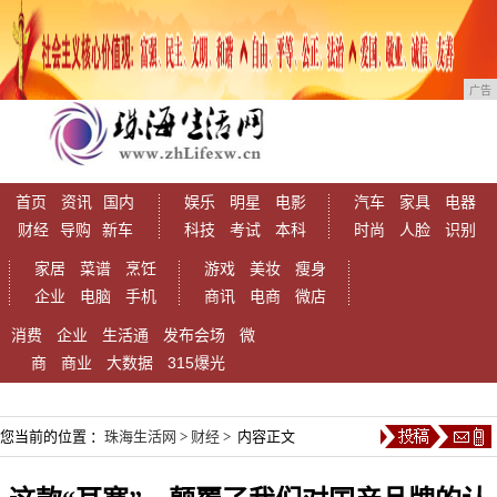
广告
首页
资讯
国内
娱乐
明星
电影
汽车
家具
电器
财经
导购
新车
科技
考试
本科
时尚
人脸
识别
家居
菜谱
烹饪
游戏
美妆
瘦身
企业
电脑
手机
商讯
电商
微店
消费
企业
生活通
发布会场
微
商
商业
大数据
315爆光
您当前的位置 ：
珠海生活网
>
财经
> 内容正文