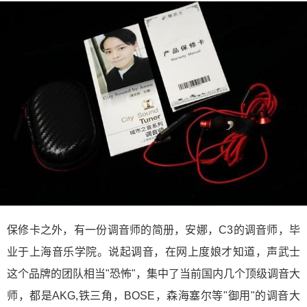
保修卡之外，有一份调音师的简册，安娜，C3的调音师，毕
业于上海音乐学院。说起调音，在网上度娘才知道，声武士
这个品牌的团队相当"恐怖"，集中了当前国内几个顶级调音大
师，都是AKG,铁三角，BOSE，森海塞尔等"御用"的调音大