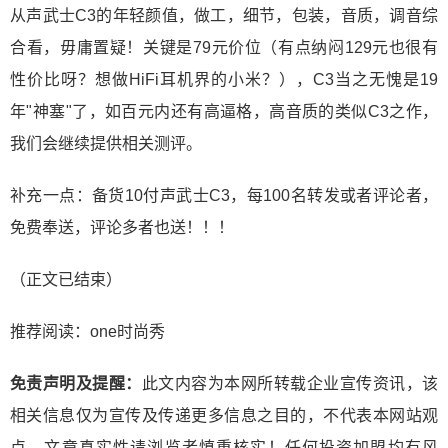
从声武士C3的年轻颜值，做工，细节，包装，音质，调音综
合看，毋庸置疑！关键是79元价位（有点纳闷129元也很有
性价比呀？想做HiFi耳机界的小米？），C3当之无愧是19
年"神塞"了，如百元内还有高逼格，高音质的类似C3之作，
我们会继续提供相关测评。
补充一点：备货10付声武士C3，每100名转发或者评论者，
免费奉送，评论多者也送！！！
（正文已结束）
推荐阅读：
one时尚秀
免责声明及提醒：
此文内容为本网所转载企业宣传资讯，该
相关信息仅为宣传及传递更多信息之目的，不代表本网站观
点，文章真实性请浏览者慎重核实！任何投资加盟均有风