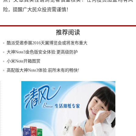
险，提醒广大民众投资需谨慎！
推荐阅读
酷派受邀参展2016天翼博览会或将发布重大
战
大神Note3金色版安全体验:更高级防护
小米Note开箱图赏
高配版大神Note3体验:前所未有的畅快!
苹果iPhone6:我真的“说再见”了!
三星发布手机拍出来的照片