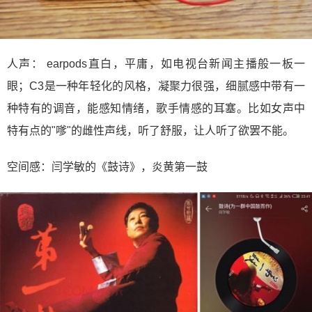
人声： earpods直白，平庸，如电视台新闻主播般一板一
眼；C3是一种年轻化的风格，凝聚力很强，细腻感中带有一
种特有的调音，能感知情绪，歌手情感的耳塞。比如女声中
特有点的"嗲"的雌性声线，听了舒服，让人听了欲罢不能。
空间感：闫学敏的《鼓诗》，炎黄第一鼓