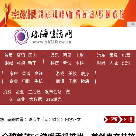
广告
首页
资讯
国内
娱乐
明星
电影
汽车
家具
电器
财经
导购
新车
科技
考试
本科
时尚
人脸
识别
家居
菜谱
烹饪
游戏
美妆
瘦身
企业
电脑
手机
商讯
电商
微店
消费
企业
生活通
发布会场
微
商
商业
大数据
315爆光
您当前的位置 ：
珠海生活网
>
财经
> 内容正文