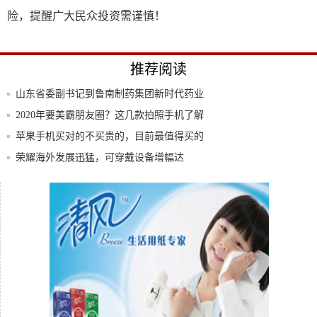
险，提醒广大民众投资需谨慎！
推荐阅读
山东省委副书记到鲁南制药集团新时代药业
调研
2020年要美霸朋友圈？这几款拍照手机了解
下
苹果手机买对的不买贵的，目前最值得买的
就这三
荣耀海外发展迅猛，可穿戴设备增幅达
1333%
黄旭最新单曲发布 吉列MVP毕露《锋芒》
苹果手机别乱买，这3款iPhone公认好评！