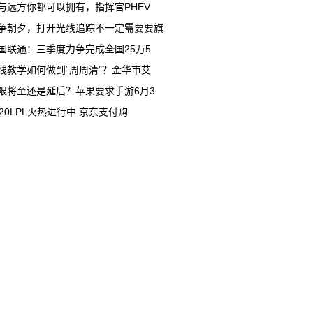
与远方你都可以拥有，指挥官PHEV
争朝夕，打开光线追踪不一定需要要旗
国联通：三季度力争完成全国25万5
线教学如何做到“周周清”？金华市艾
限将至还是延后？苹果要求手游6月3
020LPL火热进行中 京东支付购