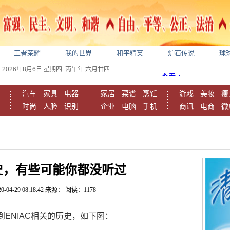
王者荣耀
我的世界
和平精英
炉石传说
球
2026年8月6日
星期四
丙午年 六月廿四
汽车
家具
电器
家居
菜谱
烹饪
游戏
美妆
瘦
时尚
人脸
识别
企业
电脑
手机
商讯
电商
微
史，有些可能你都没听过
0-04-29 08:18:42
来源：
阅读：1178
到ENIAC相关的历史，如下图：