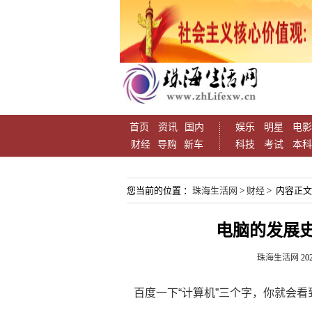
首页
资讯
国内
娱乐
明星
电影
财经
导购
新车
科技
考试
本科
您当前的位置 ：
珠海生活网
>
财经
> 内容正文
电脑的发展
珠海生活网
202
百度一下“计算机”三个字，你就会看