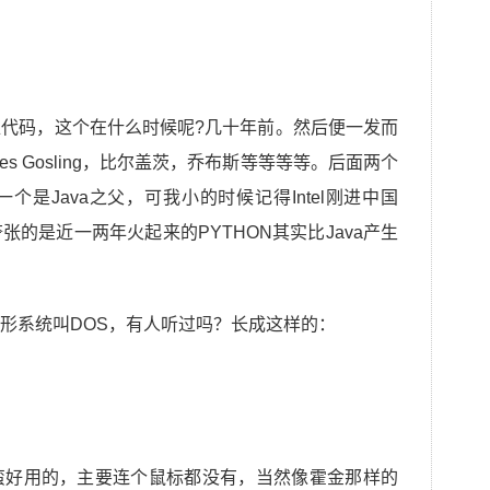
代码，这个在什么时候呢?几十年前。然后便一发而
s Gosling，比尔盖茨，乔布斯等等等等。后面两个
是Java之父，可我小的时候记得Intel刚进中国
的是近一两年火起来的PYTHON其实比Java产生
个非图形系统叫DOS，有人听过吗？长成这样的：
蛮好用的，主要连个鼠标都没有，当然像霍金那样的