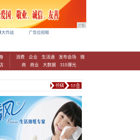
广告
球大作战
广告位招租
身
消费
企业
生活通
发布会场
微
店
商
商业
大数据
315爆光