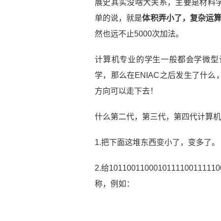
展史其实没啥大关系，主要是材料
单的说，就是
体积弄小了，复杂运算
然也远不止5000次加法。
计算机专业的学生一般都会学微型
学，那么在ENIAC之后发生了什
方向可以走下去！
什么第二代，第三代，第四代计算机
1.把下面这堆东西变小了，变多了。
2.给10110011000101111001
称，例如：