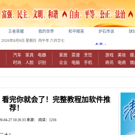
王者荣耀
我的世界
和平精英
炉石传说
球
2026年8月9日
星期日
丙午年 六月廿七
汽车
家具
电器
家居
菜谱
烹饪
游戏
美妆
瘦
时尚
人脸
识别
企业
电脑
手机
商讯
电商
微
？看完你就会了！完整教程加软件推
荐！
0-04-27 10:26:33
来源：
阅读：1216