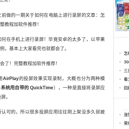
三木！
之前做的一期关于如何在电脑上进行录屏的文章：
怎
整教程加软件推荐！
如何在手机上进行录屏！毕竟安卓的太多了，以苹果
例，基本上大家看完也就都会了。
怎
3
三
用
AirPlay
的投屏效果实现录制，大概也分为两种模
看
c系统用自带的 QuickTime
），一种是直接将录屏应
回
投屏。
所认可的，所以很多投屏应用往往刚上架没多久就被
涨
荣