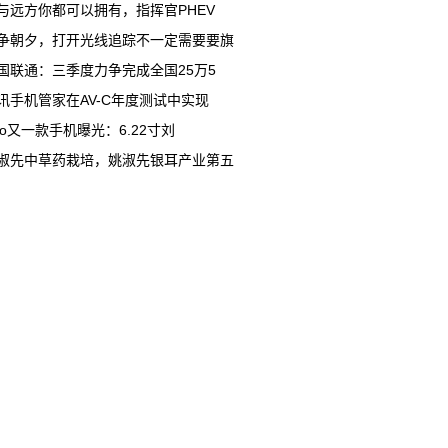
与远方你都可以拥有，指挥官PHEV
争朝夕，打开光线追踪不一定需要要旗
国联通：三季度力争完成全国25万5
讯手机管家在AV-C年度测试中实现
ivo又一款手机曝光：6.22寸刘
淑先中草药栽培，姚淑先银耳产业第五