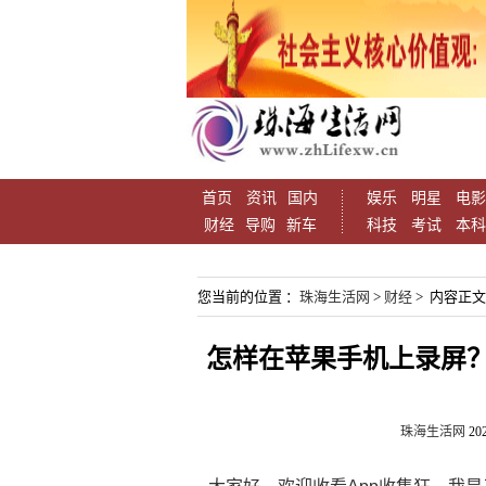
首页
资讯
国内
娱乐
明星
电影
财经
导购
新车
科技
考试
本科
您当前的位置 ：
珠海生活网
>
财经
> 内容正文
怎样在苹果手机上录屏
珠海生活网
202