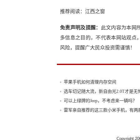
推荐阅读：
江西之窗
免责声明及提醒：
此文内容为本网
多信息之目的，不代表本网站观点
风险，提醒广大民众投资需谨慎！
苹果手机如何清理内存空间
选车切记随大流，新自由光2.0T才是无
可以上绿牌的Jeep，不考虑来一辆吗？
雷军亲自推荐的这三款小米手机，有两
一加8具有5G版本，Verizon将首次销售
vivo又一款手机曝光：4030mAh电池+
Copyright.2