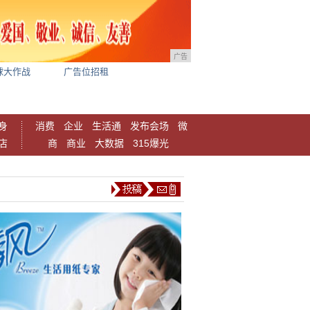
广告
球大作战
广告位招租
身
消费
企业
生活通
发布会场
微
店
商
商业
大数据
315爆光