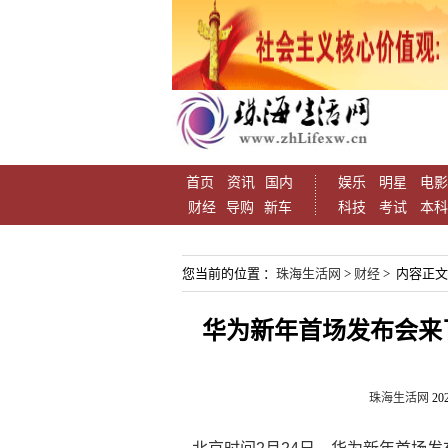
首页
资讯
国内
娱乐
明星
电影
财经
导购
新车
科技
考试
本科
您当前的位置 ：
珠海生活网
>
财经
> 内容正文
华为新年首场发布会来
珠海生活网
202