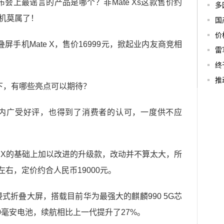
会上最谣言的产品是哪个？非Mate Xs这款售价约
多
手机莫属了！
国
价
叠屏手机Mate X，售价16999元，掀起业内友商竞相
雷
终
推
行业内广受好评，也得到了消费者的认可，一度供不应
ate X的基础上加以改进的升级款，改动并不算太大，所
左右，定价约合人民币19000元。
沉浸式折叠大屏，搭载目前华为最强大的麒麟990 5G芯
00毫安电池，续航相比上一代提升了27%。