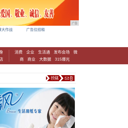
广告
球大作战
广告位招租
身
消费
企业
生活通
发布会场
微
店
商
商业
大数据
315爆光