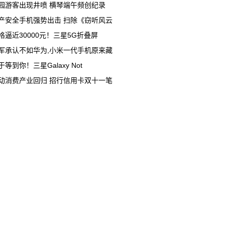
园游客出现井喷 横琴端午频创纪录
产安全手机强势出击 扫除《窃听风云
格逼近30000元！三星5G折叠屏
军承认不如华为,小米一代手机原来藏
于等到你！三星Galaxy Not
动消费产业回归 招行信用卡双十一笔