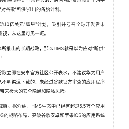
外的销量影响是非常巨大的，最直观的反应就是华为手
对谷歌“断供”推出的备胎计划。
10亿美元“耀星”计划，吸引并号召全球开发者未
的重视，从这里可见一斑。
所推出的长期战略，那么HMS就是华为应对“断供”
！
谷歌立即在安卓官方社区公开表水，不建议华为用户
从不明渠道下载的、未经过谷歌官方审查的应用程序
带来极大的安全隐患和隐私风险。
威胁。据介绍，HMS生态中已经有超过5.5万个应用
OS的战略布局，突破谷歌安卓和苹果iOS的应用系统