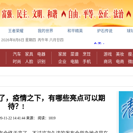
王者荣耀
我的世界
和平精英
炉石传说
球
2026年8月6日
星期四
丙午年 六月廿四
汽车
家具
电器
家居
菜谱
烹饪
游戏
美妆
瘦
时尚
人脸
识别
企业
电脑
手机
商讯
电商
微
了，疫情之下，有哪些亮点可以期
待？!
0-11-22 14:41:44
来源：
阅读：1819