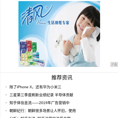
前没有
国家出台三包政策，那三包是哪三包，你能
把它讲
广告
推荐资讯
除了iPhone X，还有华为小米三
三星第三季度刷新业绩纪录 半导体贡献
知乎体信息流——2019年广告营销中
朝鲜纪行：朝鲜很多场景让人怀旧，使用