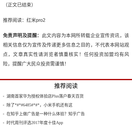
（正文已结束）
推荐阅读：
红米pro2
免责声明及提醒：
此文内容为本网所转载企业宣传资讯，该
相关信息仅为宣传及传递更多信息之目的，不代表本网站观
点，文章真实性请浏览者慎重核实！任何投资加盟均有风
险，提醒广大民众投资需谨慎！
推荐阅读
湖南首家华为授权体验店Plus落户春天百货
除了*#*#6485#*#*，小米手机还有这
在知乎上做广告是一种什么体验？知乎广告
策略全
时代周刊评选2017年度十佳App
网易云音乐极速版悄然上线！听歌体验同之