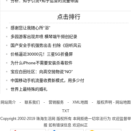
分析：知乎引流+知乎运营的流量帝国
点击排行
感谢您让我随心所“浴”
多园游客出现井喷 横琴端午频创纪录
国产安全手机强势出击 扫除《窃听风云
价格逼近30000元！三星5G折叠屏
为什么iPhone不需要安装杀毒软件
宝应白田社区：向高空抛物说“NO”
中国移动手机流量收费新模式，用多少付
世界上最特殊的婚礼
网站简介
-
联系我们
-
营销服务
-
XML地图
-
版权声明
-
网站地图
TXT
Copyright.2002-2019
珠海生活网
版权所有 本网拒绝一切非法行为 欢迎监督举
报 如有错误信息 欢迎纠正