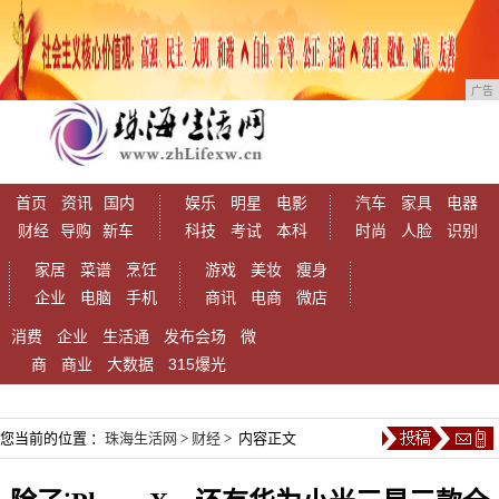
广告
首页
资讯
国内
娱乐
明星
电影
汽车
家具
电器
财经
导购
新车
科技
考试
本科
时尚
人脸
识别
家居
菜谱
烹饪
游戏
美妆
瘦身
企业
电脑
手机
商讯
电商
微店
消费
企业
生活通
发布会场
微
商
商业
大数据
315爆光
您当前的位置 ：
珠海生活网
>
财经
> 内容正文