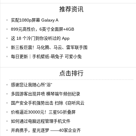
推荐资讯
实配1080p屏幕 Galaxy A
899元高性价，6英寸全面屏+4GB
这 18 个冷门到你没听过的 App
新三板巨震！马化腾、马云、雷军联手围
每日更新｜手机壁纸-萌兔子 可爱小兔
点击排行
感谢您让我随心所“浴”
多园游客出现井喷 横琴端午频创纪录
国产安全手机强势出击 扫除《窃听风云
价格逼近30000元！三星5G折叠屏
如何通过电脑远程管理手机文件
并肩携手，星光逐梦 ——40家企业齐