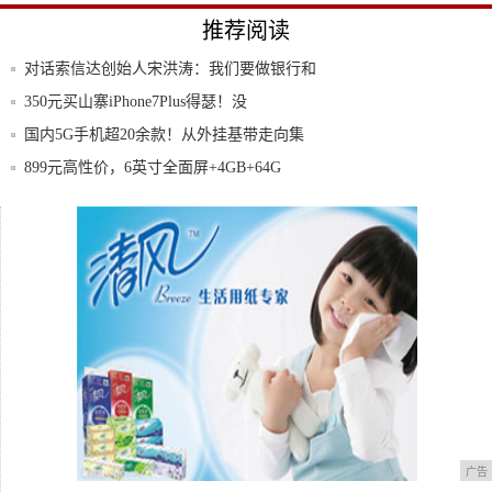
推荐阅读
对话索信达创始人宋洪涛：我们要做银行和
金融机
350元买山寨iPhone7Plus得瑟！没
国内5G手机超20余款！从外挂基带走向集
成，
899元高性价，6英寸全面屏+4GB+64G
联想今年将推新款平板，产品经理：要做就
做贵的
五一节放心购 安全支付手机选购指南
广告