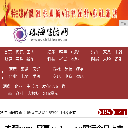
广告
首页
资讯
国内
娱乐
明星
电影
汽车
家具
电器
财经
导购
新车
科技
考试
本科
时尚
人脸
识别
家居
菜谱
烹饪
游戏
美妆
瘦身
企业
电脑
手机
商讯
电商
微店
消费
企业
生活通
发布会场
微
商
商业
大数据
315爆光
您当前的位置 ：
珠海生活网
>
财经
> 内容正文