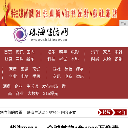
广告
首页
资讯
国内
娱乐
明星
电影
汽车
家具
电器
财经
导购
新车
科技
考试
本科
时尚
人脸
识别
家居
菜谱
烹饪
游戏
美妆
瘦身
企业
电脑
手机
商讯
电商
微店
消费
企业
生活通
发布会场
微
商
商业
大数据
315爆光
您当前的位置 ：
珠海生活网
>
财经
> 内容正文