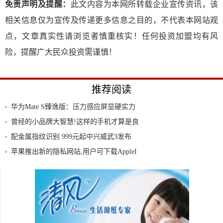
免责声明及提醒：
此文内容为本网所转载企业宣传资讯，该
相关信息仅为宣传及传递更多信息之目的，不代表本网站观
点，文章真实性请浏览者慎重核实！任何投资加盟均有风
险，提醒广大民众投资需谨慎！
推荐阅读
华为Mate S臻逸版：压力感应屏显硬实力
曾经的小品牌大智慧!这样的手机才算是良
心之作
配金属指纹识别 999元起中兴威武3发布
苹果推出新的隐私网站,用户可下载AppleI
苹果手机最高直降1800元!iPhone11
职场生活亦能泰然自若华为MateS商用简评