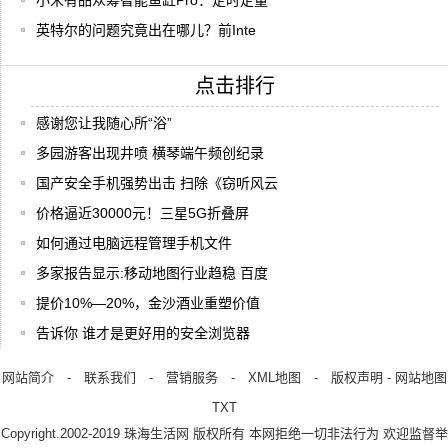
小米有品众筹智能鱼缸Pro：定时定量
英特尔的问题究竟出在哪儿？前Inte
点击排行
感谢您让我随心所“浴”
多园游客出现井喷 横琴端午频创纪录
国产安全手机强势出击 扫除《窃听风云
价格逼近30000元！三星5G折叠屏
如何通过电脑远程管理手机文件
多家报告显示:移动地图行业趋稳 百度
提价10%—20%，金沙酒业重塑价值
告诉你 谁才是更好用的安全浏览器
网站简介
-
联系我们
-
营销服务
-
XML地图
-
版权声明
-
网站地图
TXT
Copyright.2002-2019
珠海生活网
版权所有 本网拒绝一切非法行为 欢迎监督举