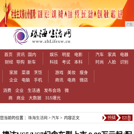
广告
首页
资讯
国内
娱乐
明星
电影
汽车
家具
电器
财经
导购
新车
科技
考试
本科
时尚
人脸
识别
家居
菜谱
烹饪
游戏
美妆
瘦身
企业
电脑
手机
商讯
电商
微店
消费
企业
生活通
发布会场
微
商
商业
大数据
315爆光
您当前的位置 ：
珠海生活网
>
汽车
> 内容正文