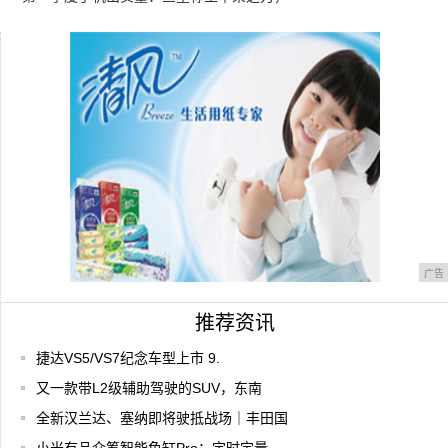
小米翻
三星Galaxy Tab S7和S7+在与i
双十一别买错了手机！华为、OPPO告诉你
10
广告
推荐资讯
捷达VS5/VS7纪念车型上市 9.
又一款带L2级辅助驾驶的SUV，东南
全新汉兰达、塞纳即将驶抵战场｜丰田国