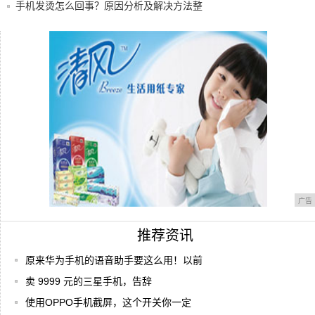
格真实
手机发烫怎么回事？原因分析及解决方法整
理
选车切记随大流，新自由光2.0T才是无悔的
选
从即将发布的iPhone X，看手机行业未来
广告
推荐资讯
原来华为手机的语音助手要这么用！以前
卖 9999 元的三星手机，告辞
使用OPPO手机截屏，这个开关你一定