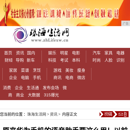
广告
首页
资讯
国内
娱乐
明星
电影
汽车
家具
电器
财经
导购
新车
科技
考试
本科
时尚
人脸
识别
家居
菜谱
烹饪
游戏
美妆
瘦身
企业
电脑
手机
商讯
电商
微店
消费
企业
生活通
发布会场
微
商
商业
大数据
315爆光
您当前的位置 ：
珠海生活网
>
资讯
> 内容正文