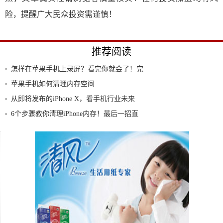
险，提醒广大民众投资需谨慎！
推荐阅读
怎样在苹果手机上录屏？看完你就会了！完
整教程
苹果手机如何清理内存空间
从即将发布的iPhone X，看手机行业未来
6个步骤教你清理iPhone内存！最后一招直
鼎龙·天海湾开盘1周年庆丨总裁特批，聚惠
来袭
1 分钟破亿！OnePlus 7 Pro 首