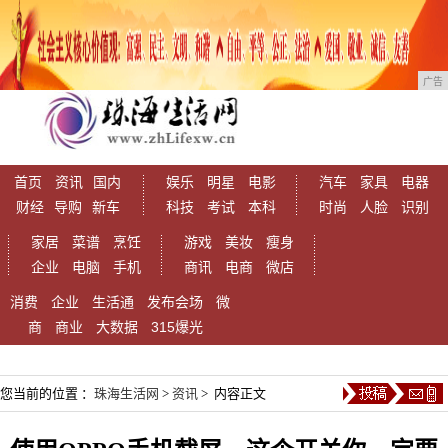
广告
首页
资讯
国内
娱乐
明星
电影
汽车
家具
电器
财经
导购
新车
科技
考试
本科
时尚
人脸
识别
家居
菜谱
烹饪
游戏
美妆
瘦身
企业
电脑
手机
商讯
电商
微店
消费
企业
生活通
发布会场
微
商
商业
大数据
315爆光
您当前的位置 ：
珠海生活网
>
资讯
> 内容正文