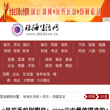
广告
首页
资讯
国内
娱乐
明星
电影
汽车
家具
电器
财经
导购
新车
科技
考试
本科
时尚
人脸
识别
家居
菜谱
烹饪
游戏
美妆
瘦身
企业
电脑
手机
商讯
电商
微店
消费
企业
生活通
发布会场
微
商
商业
大数据
315爆光
您当前的位置 ：
珠海生活网
>
资讯
> 内容正文