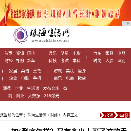
广告
首页
资讯
国内
娱乐
明星
电影
汽车
家具
电器
财经
导购
新车
科技
考试
本科
时尚
人脸
识别
家居
菜谱
烹饪
游戏
美妆
瘦身
企业
电脑
手机
商讯
电商
微店
消费
企业
生活通
发布会场
微
商
商业
大数据
315爆光
您当前的位置 ：
珠海生活网
>
财经
> 内容正文