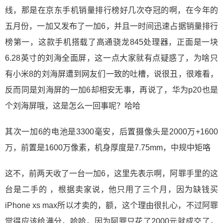
线，那是在京东手机销量排行榜好几次夺冠的啊，在今年的
五月份，一加又发布了一加6，并且一时间迅速占据销量排行
榜第一，这款手机搭载了高通骁龙845处理器，正面是一块
6.28英寸的刘海全面屏，这一点大家就有点疑惑了，为啥只
有小米8的刘海屏遭到网友们一致的吐槽，说很丑，很难看，
反而同是刘海屏的一加6却相安无事，再说了，华为p20也是
个刘海屏哦，这是怎么一回事呢？哈哈
其次一加6的电池是3300毫安，后置摄像头是2000万+1600
万，前置是1600万像素，机身厚度是7.75mm，中规中矩咯
这不，前两天收了一台一加6，这里先表示啊，阿罪手里的这
台是二手的 ，根据卖家说，他只用了三个月，因为缺钱买
iPhone xs max所以才卖的，额，这个理由很扎心，不过阿罪
觉得应该给满分，哈哈，因为阿罪只花了2000元就成交了，