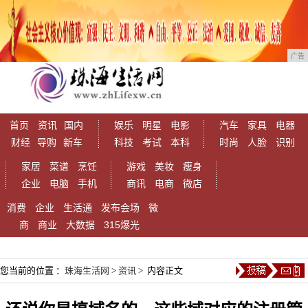
广告
首页
资讯
国内
娱乐
明星
电影
汽车
家具
电器
财经
导购
新车
科技
考试
本科
时尚
人脸
识别
家居
菜谱
烹饪
游戏
美妆
瘦身
企业
电脑
手机
商讯
电商
微店
消费
企业
生活通
发布会场
微
商
商业
大数据
315爆光
您当前的位置 ：
珠海生活网
>
资讯
> 内容正文