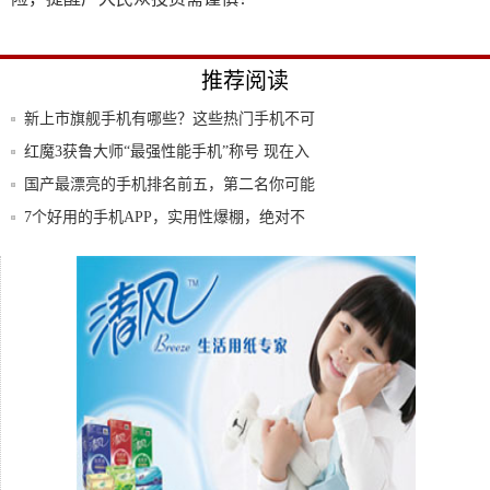
推荐阅读
新上市旗舰手机有哪些？这些热门手机不可
错过
红魔3获鲁大师“最强性能手机”称号 现在入
手
国产最漂亮的手机排名前五，第二名你可能
没有见
7个好用的手机APP，实用性爆棚，绝对不
是收
6款好用得让人尖叫的手机APP，个个都是
神器
索尼正式关闭手机官网/论坛：难道是为了
削减成