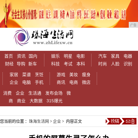
广告
首页
资讯
国内
娱乐
明星
电影
汽车
家具
电器
财经
导购
新车
科技
考试
本科
时尚
人脸
识别
家居
菜谱
烹饪
游戏
美妆
瘦身
企业
电脑
手机
商讯
电商
微店
消费
企业
生活通
发布会场
微
商
商业
大数据
315爆光
您当前的位置 ：
珠海生活网
>
企业
> 内容正文