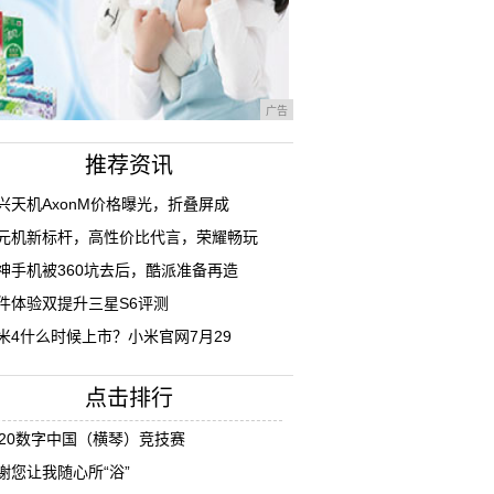
广告
推荐资讯
兴天机AxonM价格曝光，折叠屏成
元机新标杆，高性价比代言，荣耀畅玩
神手机被360坑去后，酷派准备再造
件体验双提升三星S6评测
米4什么时候上市？小米官网7月29
点击排行
020数字中国（横琴）竞技赛
谢您让我随心所“浴”