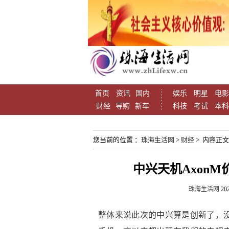
首页
资讯
国内
娱乐
明星
电影
财经
导购
新车
科技
考试
本科
您当前的位置 ：
珠海生活网
>
财经
> 内容正文
中兴天机Axon
珠海生活网
202
整体来说此次的中兴算是创新了，