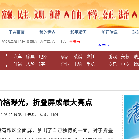
王者荣耀
我的世界
和平精英
炉石传说
球
2026年8月8日
星期六
丙午年 六月廿六
父亲节
汽车
家具
电器
家居
菜谱
烹饪
游戏
美妆
瘦
时尚
人脸
识别
企业
电脑
手机
商讯
电商
微
M价格曝光，折叠屏成最大亮点
0-08-25 10:38:44
来源：
阅读：1194
没有跟风全面屏，拿出了自己独特的一面，对于折叠