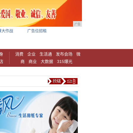
广告
球大作战
广告位招租
身
消费
企业
生活通
发布会场
微
店
商
商业
大数据
315爆光