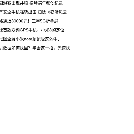
园游客出现井喷 横琴端午频创纪录
产安全手机强势出击 扫除《窃听风云
格逼近30000元！三星5G折叠屏
球首款双频GPS手机，小米8的定位
张图全解小米note顶配版这么牛：
机数据如何找回？学会这一招，光速找