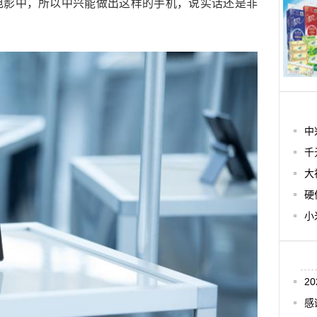
电影中，所以中兴能做出这样的手机，说实话还是非
中
千
大
硬
小
2
感