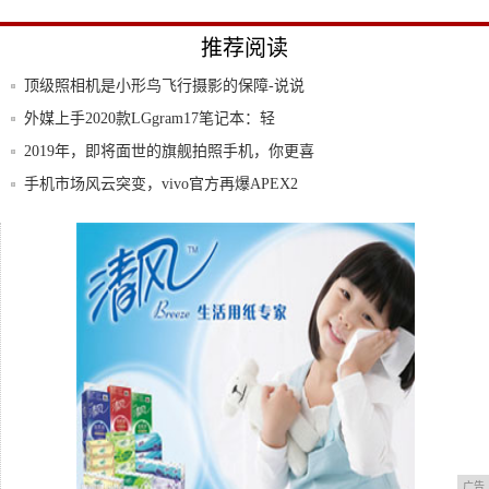
推荐阅读
顶级照相机是小形鸟飞行摄影的保障-说说
我使用
外媒上手2020款LGgram17笔记本：轻
2019年，即将面世的旗舰拍照手机，你更喜
欢
手机市场风云突变，vivo官方再爆APEX2
华为多款5G手机发布“第二代”5G手机最低
仅
山东东营、日照政府领导高度重视和关怀天
立学校
广告