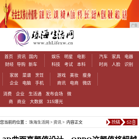
广告
首页
资讯
国内
娱乐
明星
电影
汽车
家具
电器
财经
导购
新车
科技
考试
本科
时尚
人脸
识别
家居
菜谱
烹饪
游戏
美妆
瘦身
企业
电脑
手机
商讯
电商
微店
消费
企业
生活通
发布会场
微
商
商业
大数据
315爆光
您当前的位置 ：
珠海生活网
>
资讯
> 内容正文