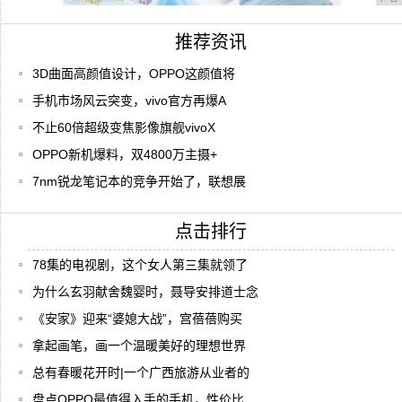
推荐资讯
3D曲面高颜值设计，OPPO这颜值将
手机市场风云突变，vivo官方再爆A
不止60倍超级变焦影像旗舰vivoX
OPPO新机爆料，双4800万主摄+
7nm锐龙笔记本的竞争开始了，联想展
点击排行
78集的电视剧，这个女人第三集就领了
为什么玄羽献舍魏婴时，聂导安排道士念
《安家》迎来“婆媳大战”，宫蓓蓓购买
拿起画笔，画一个温暖美好的理想世界
总有春暖花开时|一个广西旅游从业者的
盘点OPPO最值得入手的手机，性价比