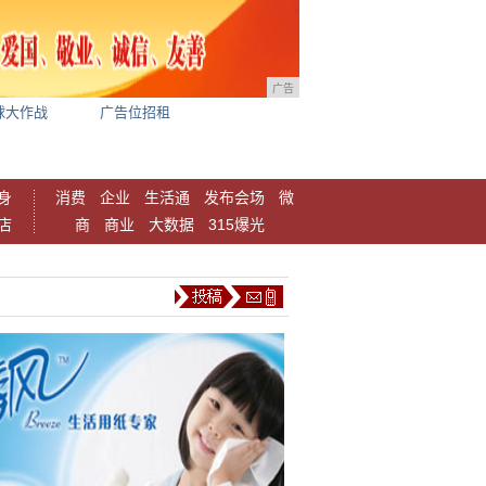
广告
球大作战
广告位招租
身
消费
企业
生活通
发布会场
微
店
商
商业
大数据
315爆光