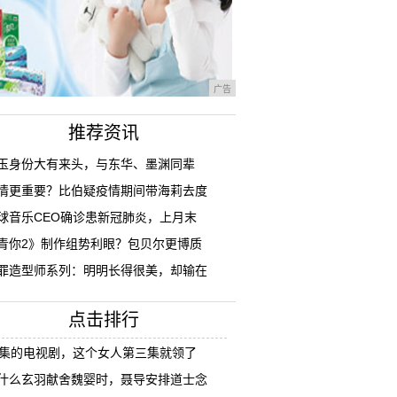
广告
推荐资讯
成玉身份大有来头，与东华、墨渊同辈
情更重要？比伯疑疫情期间带海莉去度
球音乐CEO确诊患新冠肺炎，上月末
青你2》制作组势利眼？包贝尔更博质
罪造型师系列：明明长得很美，却输在
点击排行
8集的电视剧，这个女人第三集就领了
什么玄羽献舍魏婴时，聂导安排道士念