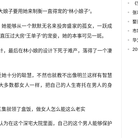
《
大娘子要用她来制衡一直得宠的“林小娘子”。
张
娶
，她能够从一个默默无名来投奔盛家的孤女，一跃成
市
直压过大房“王单子”的宠妾，她的本事可见一斑。
华
心计，最后在林小娘的设计下死于难产，落得了一个凄
2
反她十分的聪慧，不然也就教不出像明兰这样有智慧
大多数都女人一样，把自己的人生寄托在男人的身
她认为在这个深宅大院里面，自己的这个男人能够保护