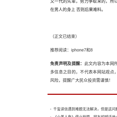
又一代的先辈，努力争取来的，所
在男人的身上 否则后果难料。
（正文已结束）
推荐阅读：
iphone7和8
免责声明及提醒：
此文内容为本网
多信息之目的，不代表本网站观点
风险，提醒广大民众投资需谨慎！
千玺读信遇到难题无法解决，但是这问
《小美人鱼》停止拍摄，网友却喊话迪