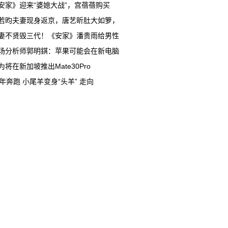
安家》迎来“婆媳大战”，宫蓓蓓购买
若昀夫妻现身返京，唐艺昕肚大如箩，
妻不贤毁三代！《安家》潘贵雨给男性
场分析师郭明錤：苹果可能会在新电脑
为将在新加坡推出Mate30Pro
0年奔跑 小尾羊变身“头羊” 走向