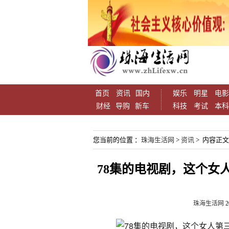
首页
资讯
国内
娱乐
明星
电影
财经
导购
新车
科技
考试
本科
您当前的位置 ：
珠海生活网
>
资讯
> 内容正文
78集的电视剧，这个女
珠海生活网
2