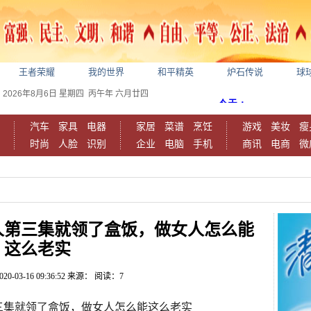
王者荣耀
我的世界
和平精英
炉石传说
球
2026年8月6日
星期四
丙午年 六月廿四
汽车
家具
电器
家居
菜谱
烹饪
游戏
美妆
瘦
时尚
人脸
识别
企业
电脑
手机
商讯
电商
微
人第三集就领了盒饭，做女人怎么能
这么老实
020-03-16 09:36:52
来源：
阅读：7