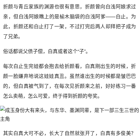
折颜与青丘家族的渊源也很有意思，折颜曾向白浅阿娘求过
亲，但白浅阿娘瞧上的是榆木脑袋的白浅阿爹——白止。为
此，折颜还和白止打了一架，不过打完后两人却拜把子成为
了兄弟。
俗话都说父债子偿，白真或者这个“子”。
每次白止生完娃都会抱去给折颜看，白真刚出生的时候，折
颜一脸嫌弃地说这娃娃真丑。虽然谁出生的时候都是皱巴巴
的，但白真被气到了，在每次见折颜来之前，好好练习一番
怎么卖萌，怎么可爱，终于得到折颜的夸奖。
其实白真大可不必，长大了自然就张开了，白真有多俊美？