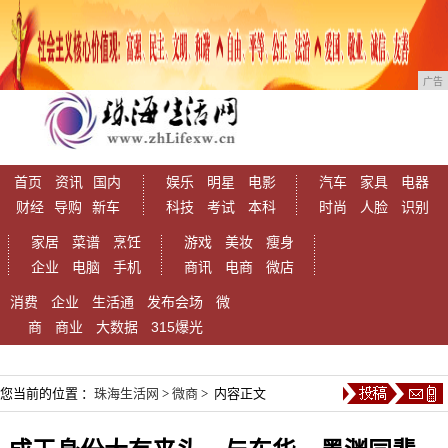
广告
首页
资讯
国内
娱乐
明星
电影
汽车
家具
电器
财经
导购
新车
科技
考试
本科
时尚
人脸
识别
家居
菜谱
烹饪
游戏
美妆
瘦身
企业
电脑
手机
商讯
电商
微店
消费
企业
生活通
发布会场
微
商
商业
大数据
315爆光
您当前的位置 ：
珠海生活网
>
微商
> 内容正文