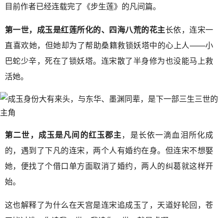
目前作者已经连载完了《步生莲》的凡间篇。
第一世，成玉是红莲所化的、四海八荒的花主
长依，连宋一
直喜欢她，但她却为了帮助桑籍救锁妖塔中的心上人——小
巴蛇少辛，死在了锁妖塔。连宋散了半身修为也没能马上救
活她。
第二世，成玉是凡间的红玉郡主
，是长依一滴血泪所化成
的，遇到了下凡的连宋，两个人有婚约在身。但连宋不想娶
她，便找了个借口单方面取消了婚约，两人的纠葛就这样开
始。
这也解释了为什么在天宫是连宋追成玉了，天道好轮回，苍