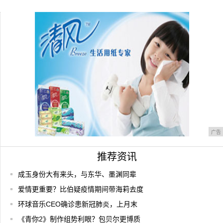
尼：顺便
岳云鹏大半夜想吃苹果，老婆贴心为其“削”
好却
假哭丧真自残与瞎拼命，潘贵雨神演技，
《安家》
广告
推荐资讯
​成玉身份大有来头，与东华、墨渊同辈
爱情更重要？比伯疑疫情期间带海莉去度
环球音乐CEO确诊患新冠肺炎，上月末
《青你2》制作组势利眼？包贝尔更博质