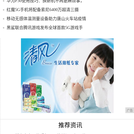
华为P30使用技巧：换新机不再是麻烦事，
“手
红魔5G手机将配备索尼6400万超清三摄
移动无感体温测量设备助力唐山火车站疫情
防控
黑鲨联合腾讯游戏发布全球首款5G游戏手
机 售
OPPO Reno 5G版高调宣布上市时间：
看过Reno的出厂测试发现 OPPO手机质量
广告
推荐资讯