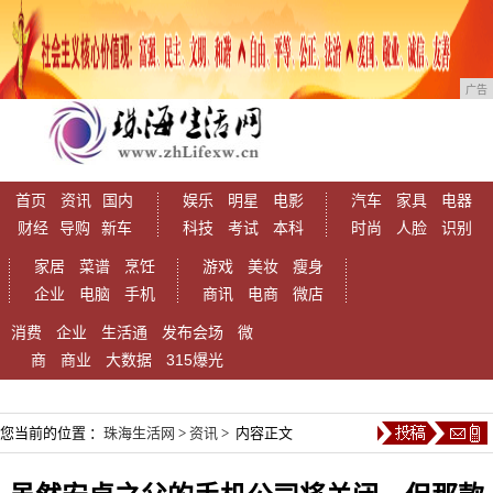
广告
首页
资讯
国内
娱乐
明星
电影
汽车
家具
电器
财经
导购
新车
科技
考试
本科
时尚
人脸
识别
家居
菜谱
烹饪
游戏
美妆
瘦身
企业
电脑
手机
商讯
电商
微店
消费
企业
生活通
发布会场
微
商
商业
大数据
315爆光
您当前的位置 ：
珠海生活网
>
资讯
> 内容正文