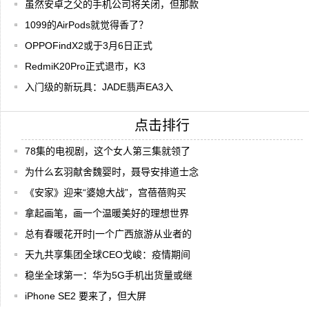
虽然安卓之父的手机公司将关闭，但那款
1099的AirPods就觉得香了？
OPPOFindX2或于3月6日正式
RedmiK20Pro正式退市，K3
入门级的新玩具：JADE翡声EA3入
点击排行
78集的电视剧，这个女人第三集就领了
为什么玄羽献舍魏婴时，聂导安排道士念
《安家》迎来“婆媳大战”，宫蓓蓓购买
拿起画笔，画一个温暖美好的理想世界
总有春暖花开时|一个广西旅游从业者的
天九共享集团全球CEO戈峻：疫情期间
稳坐全球第一：华为5G手机出货量或继
iPhone SE2 要来了，但大屏