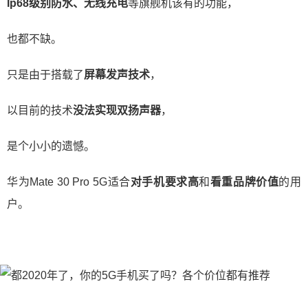
Ip68级别防水、无线充电
等旗舰机该有的功能，
也都不缺。
只是由于搭载了
屏幕发声技术
，
以目前的技术
没法实现双扬声器
，
是个小小的遗憾。
华为Mate 30 Pro 5G适合
对手机要求高
和
看重品牌价值
的用
户。