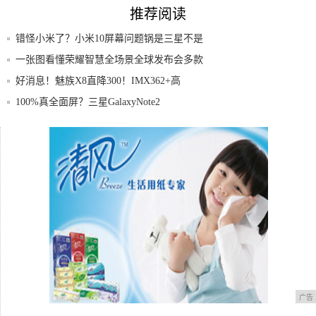
推荐阅读
错怪小米了？小米10屏幕问题锅是三星不是
小米
一张图看懂荣耀智慧全场景全球发布会多款
新品亮
好消息！魅族X8直降300！IMX362+高
100%真全面屏？三星GalaxyNote2
三星新专利在屏幕侧边打孔给侧键让位屏幕
打孔数
魅族：保修延长，服务至上疫情无情人有情
广告