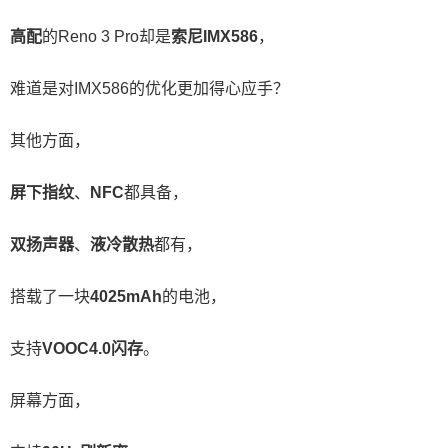
高配
的Reno 3 Pro却是
索尼IMX586
，
难道是对IMX586的优化更加得心应手？
其他方面，
屏下指纹
、
NFC
都具备，
双扬声器
、
液冷散热
都有，
搭载了一块
4025mAh
的电池，
支持
VOOC4.0闪存
。
屏幕方面，