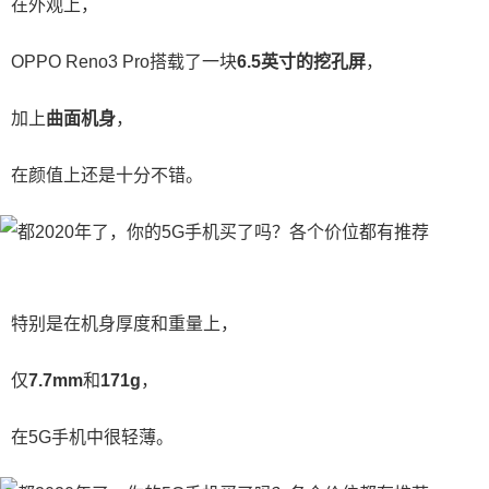
在外观上，
OPPO Reno3 Pro搭载了一块
6.5英寸的挖孔屏
，
加上
曲面机身
，
在颜值上还是十分不错。
特别是在机身厚度和重量上，
仅
7.7mm
和
171g
，
在5G手机中很轻薄。