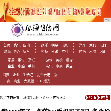
广告
首页
资讯
国内
娱乐
明星
电影
汽车
家具
电器
财经
导购
新车
科技
考试
本科
时尚
人脸
识别
家居
菜谱
烹饪
游戏
美妆
瘦身
企业
电脑
手机
商讯
电商
微店
消费
企业
生活通
发布会场
微
商
商业
大数据
315爆光
您当前的位置 ：
珠海生活网
>
企业
> 内容正文