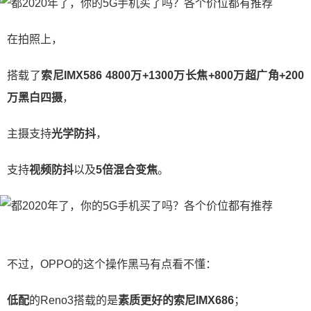
在拍照上，
搭载了
索尼IMX586 4800万+1300万长焦+800万超广角+200
万黑白四摄
，
主摄支持
光学防抖
，
支持
视频防抖
以及
5倍混合变焦
。
不过，OPPO的这个操作黑马有点看不懂：
低配
的Reno3搭载的是
素质更好的索尼IMX686
；