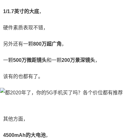
1/1.7英寸的大底
，
硬件素质表现不错，
另外还有一颗
800万超广角
，
一颗
500万微距镜头
和一颗
200万景深镜头
，
该有的也都有了。
其他方面，
4500mAh的大电池
，