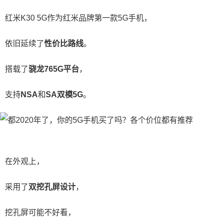
红米K30 5G作为红米品牌第一款5G手机，
依旧延续了
性价比路线
。
搭载了
骁龙765G平台
，
支持
NSA
和
SA双模5G
。
在外观上，
采用了
双挖孔屏设计
，
挖孔屏可能不好看，