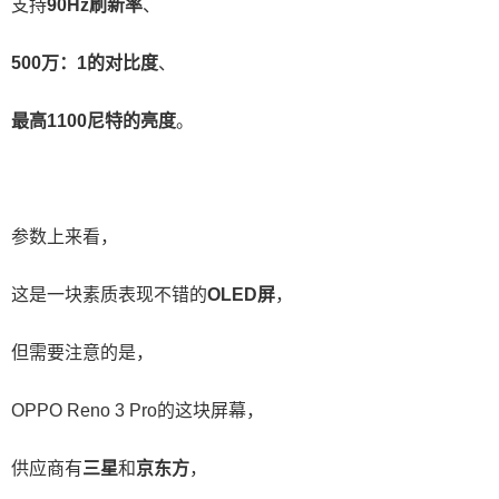
支持
90Hz刷新率
、
500万：1的对比度
、
最高1100尼特的亮度
。
参数上来看，
这是一块素质表现不错的
OLED屏
，
但需要注意的是，
OPPO Reno 3 Pro的这块屏幕，
供应商有
三星
和
京东方
，