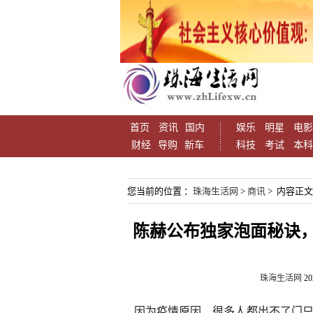
首页
资讯
国内
娱乐
明星
电影
财经
导购
新车
科技
考试
本科
您当前的位置 ：
珠海生活网
>
商讯
> 内容正文
陈赫公布独家泡面秘诀
珠海生活网
20
因为疫情原因，很多人都出不了门只