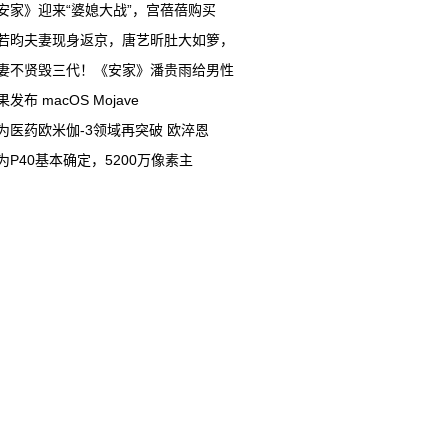
安家》迎来“婆媳大战”，宫蓓蓓购买
若昀夫妻现身返京，唐艺昕肚大如箩，
妻不贤毁三代！《安家》潘贵雨给男性
果发布 macOS Mojave
为医药欧米伽-3领域再突破 欧淬恩
为P40基本确定，5200万像素主