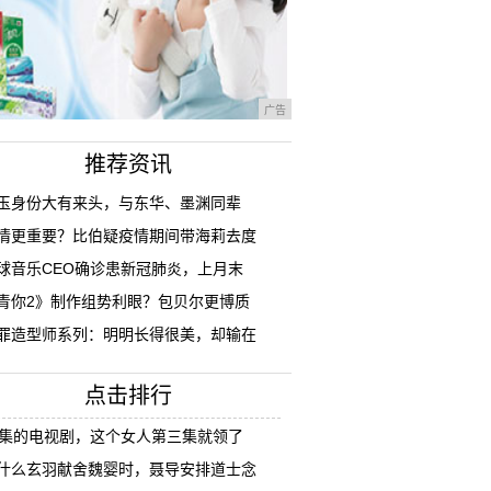
广告
推荐资讯
成玉身份大有来头，与东华、墨渊同辈
情更重要？比伯疑疫情期间带海莉去度
球音乐CEO确诊患新冠肺炎，上月末
青你2》制作组势利眼？包贝尔更博质
罪造型师系列：明明长得很美，却输在
点击排行
8集的电视剧，这个女人第三集就领了
什么玄羽献舍魏婴时，聂导安排道士念