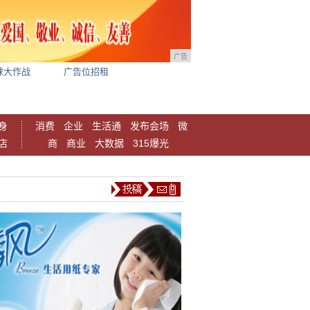
广告
球大作战
广告位招租
身
消费
企业
生活通
发布会场
微
店
商
商业
大数据
315爆光