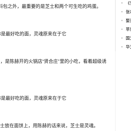
《
调料包之外，最重要的是芝士和两个可生吃的鸡蛋。
张
娶
苹
国
华
，是陈赫开的火锅店“贤合庄”里的小吃，看着超级诱
士放在面饼上，用陈赫的话来说，芝士是灵魂。