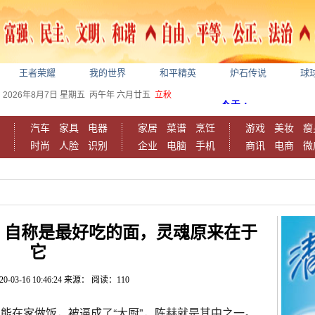
王者荣耀
我的世界
和平精英
炉石传说
球
2026年8月7日
星期五
丙午年 六月廿五
立秋
汽车
家具
电器
家居
菜谱
烹饪
游戏
美妆
瘦
时尚
人脸
识别
企业
电脑
手机
商讯
电商
微
，自称是最好吃的面，灵魂原来在于
它
20-03-16 10:46:24
来源：
阅读：110
能在家做饭，被逼成了“大厨”，陈赫就是其中之一。