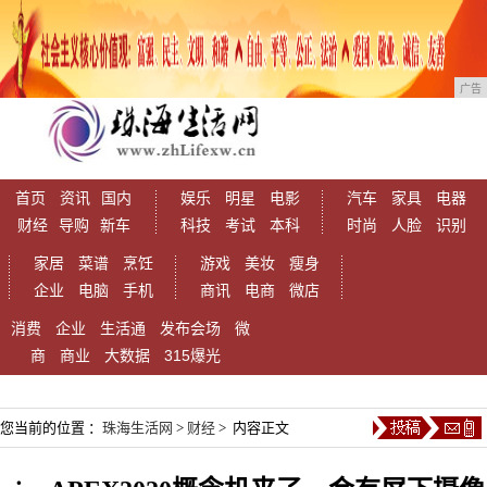
广告
首页
资讯
国内
娱乐
明星
电影
汽车
家具
电器
财经
导购
新车
科技
考试
本科
时尚
人脸
识别
家居
菜谱
烹饪
游戏
美妆
瘦身
企业
电脑
手机
商讯
电商
微店
消费
企业
生活通
发布会场
微
商
商业
大数据
315爆光
您当前的位置 ：
珠海生活网
>
财经
> 内容正文