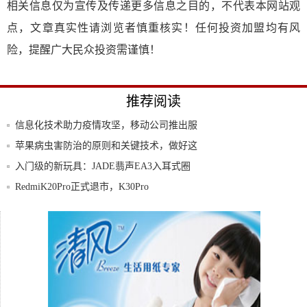
相关信息仅为宣传及传递更多信息之目的，不代表本网站观
点，文章真实性请浏览者慎重核实！任何投资加盟均有风
险，提醒广大民众投资需谨慎！
推荐阅读
信息化技术助力疫情攻坚，移动公司推出服
务复工
苹果病虫害防治的原则和关键技术，做好这
些，提
入门级的新玩具：JADE翡声EA3入耳式圈
铁
RedmiK20Pro正式退市，K30Pro
vivo爆发了，4500mAh+128GB+
多地学生复课，常笑医学社为学生筑起健康
堡垒