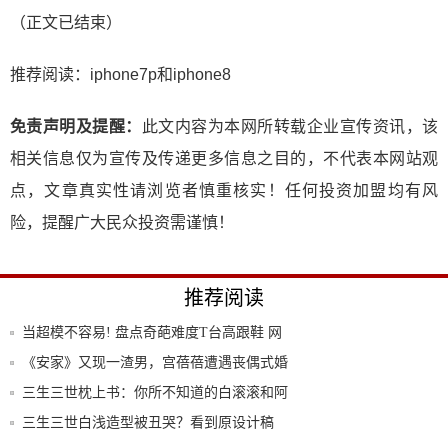
（正文已结束）
推荐阅读：
iphone7p和iphone8
免责声明及提醒：
此文内容为本网所转载企业宣传资讯，该
相关信息仅为宣传及传递更多信息之目的，不代表本网站观
点，文章真实性请浏览者慎重核实！任何投资加盟均有风
险，提醒广大民众投资需谨慎！
推荐阅读
当超模不容易! 盘点奇葩难度T台高跟鞋 网
友
《安家》又现一渣男，宫蓓蓓遭遇丧偶式婚
姻，网
三生三世枕上书：你所不知道的白滚滚和阿
离的多
三生三世白浅造型被丑哭？看到原设计稿