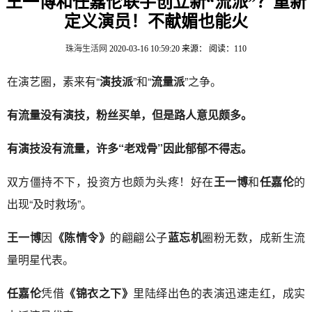
王一博和任嘉伦联手创立新“流派”？重新
定义演员！不献媚也能火
珠海生活网
2020-03-16 10:59:20
来源：
阅读：110
在演艺圈，素来有“
演技派
”和“
流量派
”之争。
有流量没有演技，粉丝买单，但是路人意见颇多。
有演技没有流量，许多“老戏骨”因此郁郁不得志。
双方僵持不下，投资方也颇为头疼！好在
王一博
和
任嘉伦
的
出现“及时救场”。
王一博
因
《陈情令》
的翩翩公子
蓝忘机
圈粉无数，成新生流
量明星代表。
任嘉伦
凭借
《锦衣之下》
里陆绎出色的表演迅速走红，成实