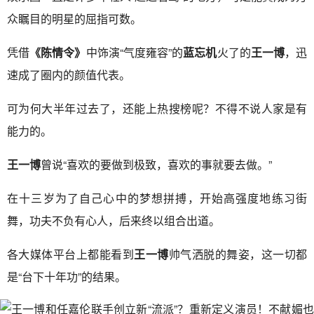
众瞩目的明星的屈指可数。
凭借
《陈情令》
中饰演“气度雍容”的
蓝忘机
火了的
王一博
，迅
速成了圈内的颜值代表。
可为何大半年过去了，还能上热搜榜呢？不得不说人家是有
能力的。
王一博
曾说“喜欢的要做到极致，喜欢的事就要去做。”
在十三岁为了自己心中的梦想拼搏，开始高强度地练习街
舞，功夫不负有心人，后来终以组合出道。
各大媒体平台上都能看到
王一博
帅气洒脱的舞姿，这一切都
是“台下十年功”的结果。