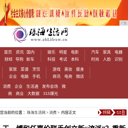
广告
首页
资讯
国内
娱乐
明星
电影
汽车
家具
电器
财经
导购
新车
科技
考试
本科
时尚
人脸
识别
家居
菜谱
烹饪
游戏
美妆
瘦身
企业
电脑
手机
商讯
电商
微店
消费
企业
生活通
发布会场
微
商
商业
大数据
315爆光
您当前的位置 ：
珠海生活网
>
消费
> 内容正文