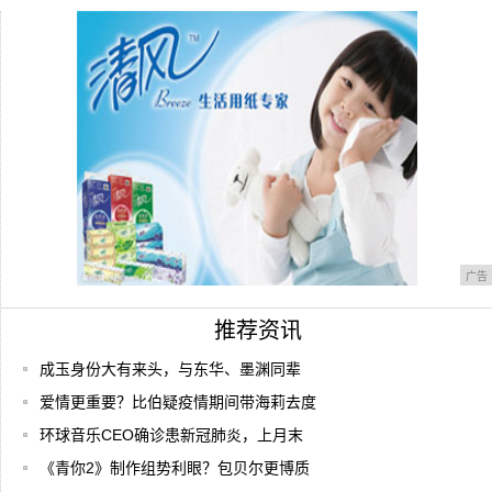
后，网友
肖战事件持续发生16天，但本人丝毫不慌情
绪十
东华，请给小白一个正经的三生三世
广告
推荐资讯
​成玉身份大有来头，与东华、墨渊同辈
爱情更重要？比伯疑疫情期间带海莉去度
环球音乐CEO确诊患新冠肺炎，上月末
《青你2》制作组势利眼？包贝尔更博质