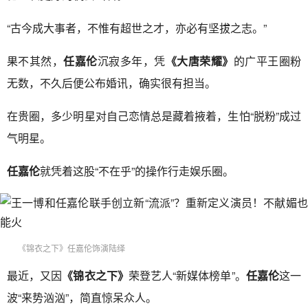
“古今成大事者，不惟有超世之才，亦必有坚拔之志。”
果不其然，
任嘉伦
沉寂多年，凭
《大唐荣耀》
的广平王圈粉
无数，不久后便公布婚讯，确实很有担当。
在贵圈，多少明星对自己恋情总是藏着掖着，生怕“脱粉”成过
气明星。
任嘉伦
就凭着这股“不在乎”的操作行走娱乐圈。
《锦衣之下》任嘉伦饰演陆绎
最近，又因
《锦衣之下》
荣登艺人“新媒体榜单”。
任嘉伦
这一
波“来势汹汹”，简直惊呆众人。