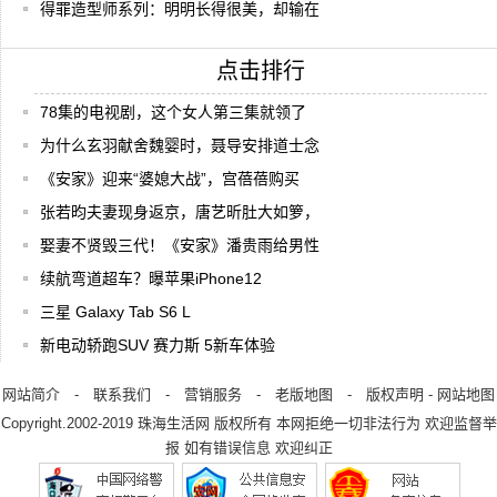
得罪造型师系列：明明长得很美，却输在
点击排行
78集的电视剧，这个女人第三集就领了
为什么玄羽献舍魏婴时，聂导安排道士念
《安家》迎来“婆媳大战”，宫蓓蓓购买
张若昀夫妻现身返京，唐艺昕肚大如箩，
娶妻不贤毁三代！《安家》潘贵雨给男性
续航弯道超车？曝苹果iPhone12
三星 Galaxy Tab S6 L
新电动轿跑SUV 赛力斯 5新车体验
网站简介
-
联系我们
-
营销服务
-
老版地图
-
版权声明
-
网站地图
Copyright.2002-2019
珠海生活网
版权所有 本网拒绝一切非法行为 欢迎监督举
报 如有错误信息 欢迎纠正