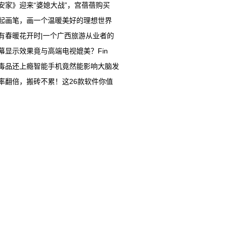
安家》迎来“婆媳大战”，宫蓓蓓购买
起画笔，画一个温暖美好的理想世界
有春暖花开时|一个广西旅游从业者的
幕显示效果竟与高端电视媲美？Fin
毒品还上瘾智能手机竟然能影响大脑发
率翻倍，搬砖不累！这26款软件你值