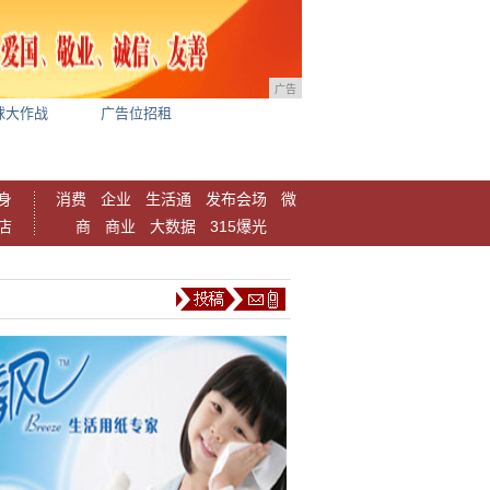
广告
球大作战
广告位招租
身
消费
企业
生活通
发布会场
微
店
商
商业
大数据
315爆光