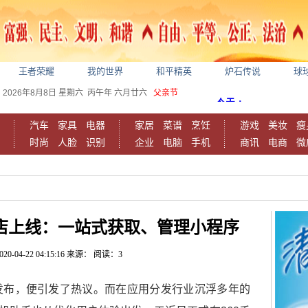
王者荣耀
我的世界
和平精英
炉石传说
球
2026年8月8日
星期六
丙午年 六月廿六
父亲节
汽车
家具
电器
家居
菜谱
烹饪
游戏
美妆
瘦
时尚
人脸
识别
企业
电脑
手机
商讯
电商
微
商店上线：一站式获取、管理小程序
020-04-22 04:15:16
来源：
阅读：3
发布，便引发了热议。而在应用分发行业沉浮多年的