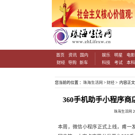
首页
资讯
国内
娱乐
明星
电影
财经
导购
新车
科技
考试
本科
您当前的位置 ：
珠海生活网
>
财经
> 内容正文
360手机助手小程序
珠海生活网
2
本周，微信小程序正式上线，甫一